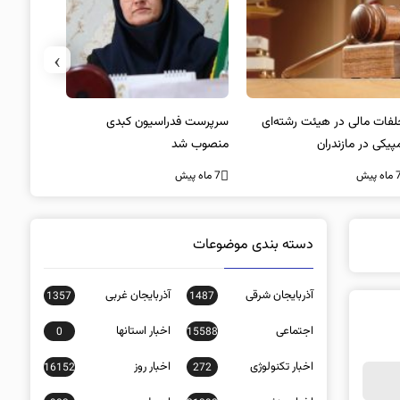
›
لفات مالی در هیئت رشته‌ای
سرپرست فدراسیون کبدی
پیکی در مازندران
منصوب شد
کنفرانس ش
غیاب جیمز
اه پیش
7 ماه پیش
7 ماه پیش
دسته بندی موضوعات
آذربایجان شرقی
آذربایجان غربی
1357
1487
اجتماعی
اخبار استانها
0
15588
اخبار تکنولوژی
اخبار روز
16152
272