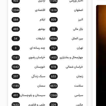
اخبار ورزشی
اردبیل
903
21392
اصفهان
اقتصادی
12046
1616
البرز
ایلام
584
809
بازار مالی
بوشهر
485
32
بین الملل
تبلیغات
54
9594
تهران
چند رسانه ای
0
757
چهارمحال و بختیاری
خراسان رضوی
1161
1455
خراسان شمالی
خوزستان
1042
978
زنجان
سبک زندگی
397
653
سلامت
سمنان
1185
4873
سیاسی
سیستان و بلوچستان
491
12668
عکس
علمی و فناوری
7632
329