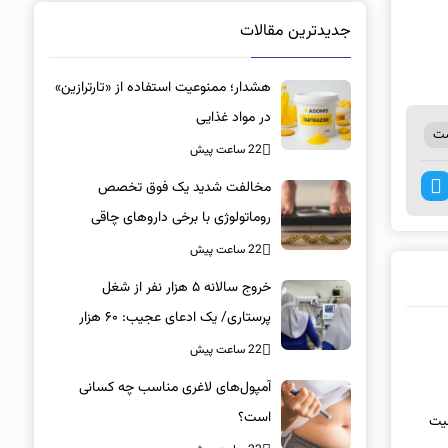
جدیدترین مقالات
هشدار؛ ممنوعیت استفاده از «تارترازین»
در مواد غذایی
شت
22 ساعت پیش
مخالفت شدید یک فوق تخصص
روماتولوژی با برخی داروهای چاقی
22 ساعت پیش
خروج سالانه ۵ هزار نفر از شغل
پرستاری/ یک ادعای عجیب: ۶۰ هزار
پرستار خانه‌نشین شدند؟
22 ساعت پیش
آمپول‌های لاغری مناسب چه کسانی
است؟
امین حیایی در صدر جدول؛ فروش ۴ بلیت