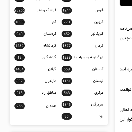
فارس
فرهنگ و هنر
23256
1244
قزوین
قم
1033
770
ان (۱۳۶۹ تا ۱۳۸۰)، «آفتابگردان»، فصل‌نامه‌
کاریکاتور
کردستان
940
452
همچنین
کرمان
کرمانشاه
1232
1877
کهگیلویه و بویراحمد
گردشگری
13
1299
ه ایبد
گلستان
گیلان
1404
568
لرستان
مازندران
897
1161
وانمد،
مرکزی
مناطق آزاد
218
563
هرمزگان
1345
همدان
256
 اهالی
یزد
30
وار این