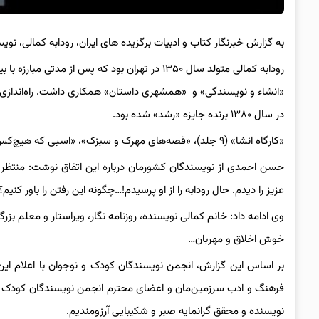
به گزارش خبرنگار کتاب و ادبیات برگزیده های ایران، رودابه کمالی، نویسنده ادبیا
«انشاء و نویسندگی» و «همشهری داستان» همکاری داشت. راه‌اندازی 
در سال ۱۳۸۰ برنده‌ جایزه‌ «رشد» شده بود.
«کارگاه انشا» (۹ جلد)، «قصه‌های مهرک و سبزک»، «اسبی که هیچ‌کس نمی‌دید» و «قصه‌های حیوانکی» از جمله کتاب‌های او هستند.
حسن احمدی از نویسندگان کشورمان درباره این اتفاق نوشت: منتظر
عزیز را دیدم. حال رودابه را از او پرسیدم!…چگونه این رفتن را باور کنیم؟
وی ادامه داد: خانم کمالی نویسنده، روزنامه نگار، ویراستار و معلم بز
خوش اخلاق و مهربان…
بر اساس این گزارش، انجمن نویسندگان کودک و نوجوان با اعلام این خ
فرهنگ و ادب سرزمین‌مان و اعضای محترم انجمن نویسندگان کودک و ن
نویسنده و محقق گرانمایه صبر و شکیبایی آرزومندیم.