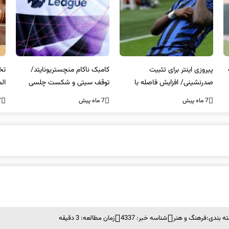
پیروزی اینتر برای تثبیت
کامبک ناکام منچستریونایتد/
تخ
صدرنشینی/ افزایش فاصله با
توقف سیتی و شکست چلسی
الم
ناپولی
7 ماه پیش
7 ماه پیش
7 م
ه بندی:
فرهنگ و هنر
شناسه خبر: 4337
زمان مطالعه: 3 دقیقه