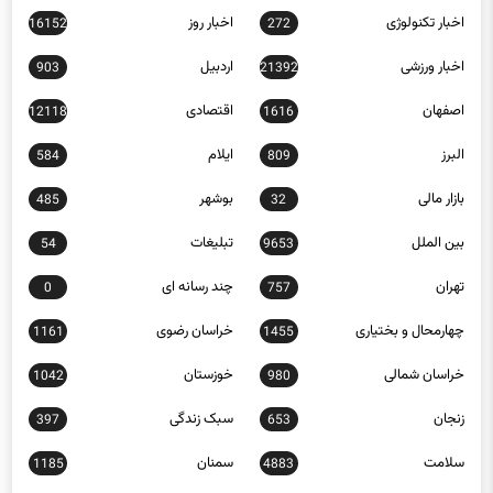
اخبار تکنولوژی
اخبار روز
16152
272
اخبار ورزشی
اردبیل
903
21392
اصفهان
اقتصادی
12118
1616
البرز
ایلام
584
809
بازار مالی
بوشهر
485
32
بین الملل
تبلیغات
54
9653
تهران
چند رسانه ای
0
757
چهارمحال و بختیاری
خراسان رضوی
1161
1455
خراسان شمالی
خوزستان
1042
980
زنجان
سبک زندگی
397
653
سلامت
سمنان
1185
4883