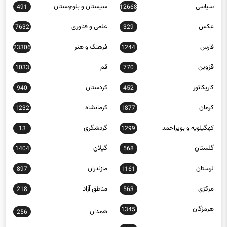
سیاسی
سیستان و بلوچستان
491
12668
عکس
علمی و فناوری
7632
329
فارس
فرهنگ و هنر
23306
1244
قزوین
قم
1033
770
کاریکاتور
کردستان
940
452
کرمان
کرمانشاه
1232
1877
کهگیلویه و بویراحمد
گردشگری
13
1299
گلستان
گیلان
1404
568
لرستان
مازندران
897
1161
مرکزی
مناطق آزاد
218
563
هرمزگان
1345
همدان
256