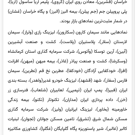
خراسان (قشرین)، معادن روی ایران (کروی)، پلیمر آریا ساسول (آریا)،
پلی پروپیلن جم (جم پیلن)، بیمه البرز (البرز) و پگاه خراسان (غشان)
در شمار مثبت‌ترین نمادهای بازار بودند.
نمادهایی مانند سیمان کارون (سکارون)، لیزینگ رازی (ولراز)، سیمان
لارستان (سلار)، پلاستیران (پلاست)، کشت و صنعت آبشیرین
(آبین)، آرین توسکا (وآتوس)، شرکت سرمایه گذاری استان کرمانشاه
(وسکرشا)، کشت و صنعت پیاذر (غاذر)، بیمه میهن (میهن)، افرانت
(افرا)، خودکفایی آزادگان (خودکفا)، عطرین نخ قم (نطرین)، سیمان
فارس (سفار)، شهد (قشهد)، لیزینگ خودرو غدیر(ولغدر)، بسته بندی
ایران (فبیرا)، پمپ ایران (تپمپی)، لعابیران (شلعاب)، فنرسازی زر
(خزر)، داده پردازی ایران (مداران)، تکنوتار (تکنو)، بیمه زندگی
خاورمینه (بخاور)، لیزینگ ایرانیان (ولیز)، شرکت سرمایه گذاری
مسکن شمال شرق (ثشرق)، تامین مسکن جوانان (ثجوان)، لبنیات
کالبر (غالبر)، شیر پاستوریزه پگاه گلپایگان (غگلپا)، کشاورزی مکانیزه