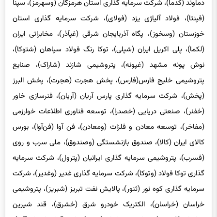
دماوند (کدما)، شرکت سرمایه گذاری استان هرمزگان (وسهرمز)، سپنا
(فپنتا)، فولاد آلیاژی یزد (فولای)، شرکت سرمایه گذاری استان
خوزستان (وسخوز)، پگاه آذربایجان شرقی (غپآذر)، مخابراتی ایران
(لکما)، پلی اکریل ایران (شپلی)، توکا رنگ فولاد سپاهان (شتوکا)،
نوش پونه مشهد (غپونه)، پتروشیمی شازند (شاراک)، صنایع
پتروشیمی خلیج فارس(فارس)، پخش هجرت (هجرت)، پخش البرز
(پخش)، شرکت سرمایه گذاری پارس آریان (آریان)، فنرسازی خاور
(خفنر)، صنعتی دریایی (خصدرا)، توسعه فناوری اطلاعات خوارزمی
(مفاخر)، توسعه معادن و فلزات (ومعادن)، فن آوا (فن‌آوا)، بورس
کالای ایران (کالا)، صندوق بازنشستگی (وصندوق)، ملی سرب و روی
(فسرب)، پتروشیمی سرمایه گذاری ایرانیان (پترول)، شرکت سرمایه
گذاری توکا فولاد (وتوکا)، شرکت سرمایه گذاری غدیر (وغدیر)، شرکت
سرمایه گذاری کوه نور (ثنور)، پالایش نفت تبریز (شبریز)، پتروشیمی
خراسان (خراسان)، الکتریک خودرو شرق (خشرق)، قند شیرین