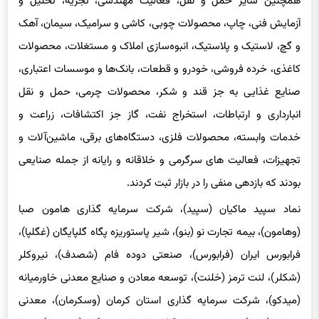
همچنین سایر حمل و نقل، فعالیت مهندسی، تجزیه، تحلیل و
آزمایش فنی، چاپ، محصولات چوبی، کاشی و سرامیک، سیمان، آهک
و گچ، لاستیک و پلاستیک، انبوه‌سازی املاک و مستغلات، محصولات
کاغذی، خرده فروشی، خودرو و قطعات، بانک‌ها و موسسات اعتباری،
صنایع غذایی به‌ جز قند و شکر، محصولات چرمی، حمل و نقل
انبارداری و ارتباطات، استخراج نفت، گاز جز اکتشافات، زراعت و
خدمات وابسته، محصولات فلزی، دستگاه‌های برقی، ماشین‌آلات و
تجهیزات، فعالیت های سرگرمی و خلاقانه و رایانه از جمله صنایعی
بودند که بازدهی منفی را در بازار ثبت کردند.
نماد سپید ماکیان (سپید)، شرکت سرمایه گذاری هامون صبا
(وهامون)، بیمه تجارت نو (بنو)، شیر پاستوریزه پگاه گلپایگان (غگلپا)،
فرابورس ایران (فرابورس)، صنعتی دوده فام (شصدف)، نیروکلر
(شکلر)، لنت ترمز (خلنت)، توسعه معادن و صنایع معدنی خاورمیانه
(میدکو)، شرکت سرمایه گذاری استان کرمان (وسکرمان)، معدنی