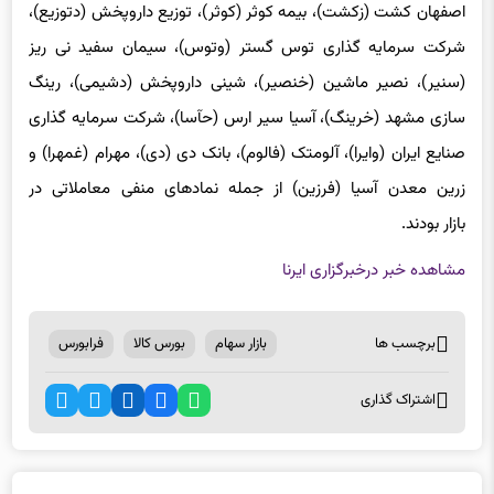
اصفهان کشت (زکشت)، بیمه کوثر (کوثر)، توزیع داروپخش (دتوزیع)،
شرکت سرمایه گذاری توس گستر (وتوس)، سیمان سفید نی ریز
(سنیر)، نصیر ماشین (خنصیر)، شینی داروپخش (دشیمی)، رینگ
سازی مشهد (خرینگ)، آسیا سیر ارس (حآسا)، شرکت سرمایه گذاری
صنایع ایران (وایرا)، آلومتک (فالوم)، بانک دی (دی)، مهرام (غمهرا) و
زرین معدن آسیا (فرزین) از جمله نمادهای منفی معاملاتی در
بازار بودند.
مشاهده خبر در
خبرگزاری ایرنا
برچسب ها
بازار سهام
بورس کالا
فرابورس
اشتراک گذاری