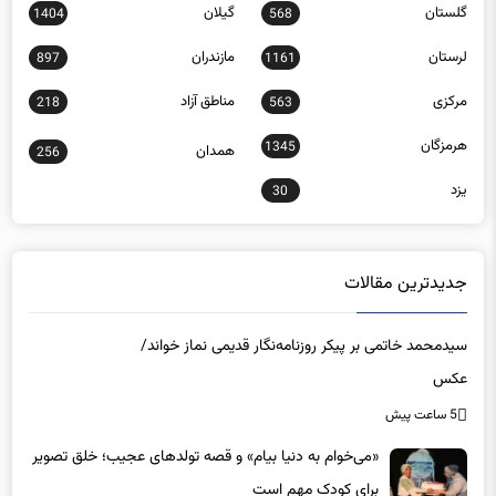
لرستان
مازندران
897
1161
مرکزی
مناطق آزاد
218
563
هرمزگان
1345
همدان
256
یزد
30
جدیدترین مقالات
سیدمحمد خاتمی بر پیکر روزنامه‌نگار قدیمی نماز خواند/
عکس
5 ساعت پیش
«می‌خوام به دنیا بیام» و قصه تولدهای عجیب؛ خلق تصویر
برای کودک مهم است
5 ساعت پیش