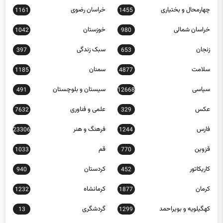
خراسان شمالی
خوزستان
1042
980
زنجان
سبک زندگی
397
653
سلامت
سمنان
1185
4877
سیاسی
سیستان و بلوچستان
491
12668
عکس
علمی و فناوری
7632
329
فارس
فرهنگ و هنر
23306
1244
قزوین
قم
1033
770
کاریکاتور
کردستان
940
452
کرمان
کرمانشاه
1232
1877
کهگیلویه و بویراحمد
گردشگری
13
1299
گلستان
گیلان
1404
568