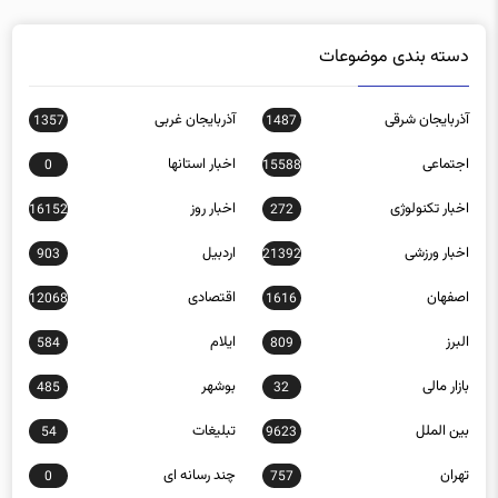
دسته بندی موضوعات
آذربایجان شرقی
آذربایجان غربی
1357
1487
اجتماعی
اخبار استانها
0
15588
اخبار تکنولوژی
اخبار روز
16152
272
اخبار ورزشی
اردبیل
903
21392
اصفهان
اقتصادی
12068
1616
البرز
ایلام
584
809
بازار مالی
بوشهر
485
32
بین الملل
تبلیغات
54
9623
تهران
چند رسانه ای
0
757
چهارمحال و بختیاری
خراسان رضوی
1161
1455