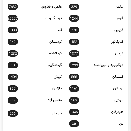
فارس
فرهنگ و هنر
23277
1244
قزوین
قم
1033
770
کاریکاتور
کردستان
940
452
کرمان
کرمانشاه
1232
1877
کهگیلویه و بویراحمد
گردشگری
13
1299
گلستان
گیلان
1404
568
لرستان
مازندران
897
1161
مرکزی
مناطق آزاد
218
563
هرمزگان
1345
همدان
256
یزد
30