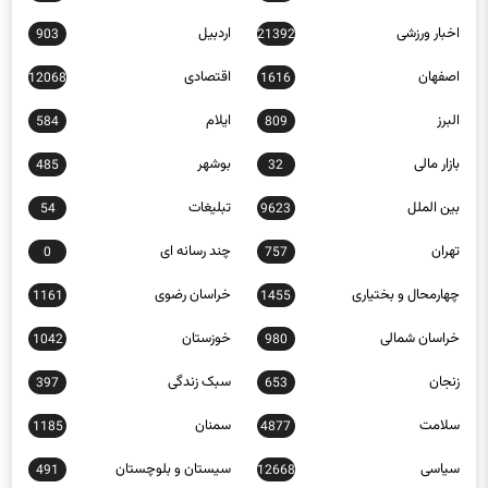
اخبار ورزشی
اردبیل
903
21392
اصفهان
اقتصادی
12068
1616
البرز
ایلام
584
809
بازار مالی
بوشهر
485
32
بین الملل
تبلیغات
54
9623
تهران
چند رسانه ای
0
757
چهارمحال و بختیاری
خراسان رضوی
1161
1455
خراسان شمالی
خوزستان
1042
980
زنجان
سبک زندگی
397
653
سلامت
سمنان
1185
4877
سیاسی
سیستان و بلوچستان
491
12668
عکس
علمی و فناوری
7632
329