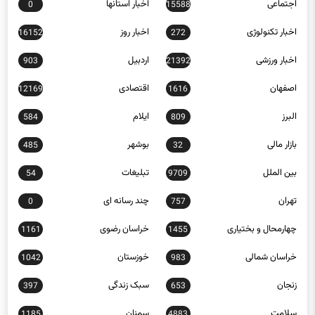
اخبار تکنولوژی
اخبار روز
16152
272
اخبار ورزشی
اردبیل
903
21392
اصفهان
اقتصادی
12169
1616
البرز
ایلام
584
809
بازار مالی
بوشهر
485
32
بین الملل
تبلیغات
54
9709
تهران
چند رسانه ای
0
757
چهارمحال و بختیاری
خراسان رضوی
1161
1455
خراسان شمالی
خوزستان
1042
983
زنجان
سبک زندگی
397
653
سلامت
سمنان
1185
4883