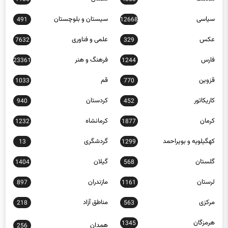
سیاسی
سیستان و بلوچستان
491
12668
عکس
علمی و فناوری
7632
329
فارس
فرهنگ و هنر
23361
1244
قزوین
قم
1033
770
کاریکاتور
کردستان
940
452
کرمان
کرمانشاه
1232
1877
کهگیلویه و بویراحمد
گردشگری
13
1299
گلستان
گیلان
1404
568
لرستان
مازندران
897
1161
مرکزی
مناطق آزاد
218
563
هرمزگان
1345
همدان
256
یزد