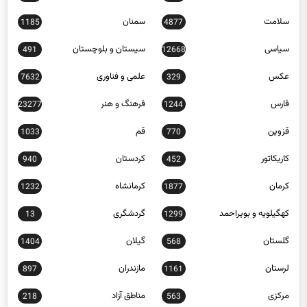
سلامت
سمنان
1185
4877
سیاسی
سیستان و بلوچستان
491
12668
عکس
علمی و فناوری
7632
329
فارس
فرهنگ و هنر
23277
1244
قزوین
قم
1033
770
کاریکاتور
کردستان
940
452
کرمان
کرمانشاه
1232
1877
کهگیلویه و بویراحمد
گردشگری
13
1299
گلستان
گیلان
1404
568
لرستان
مازندران
897
1161
مرکزی
مناطق آزاد
218
563