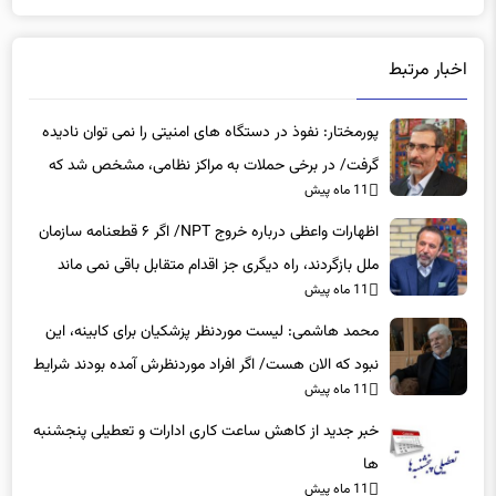
اخبار مرتبط
پورمختار: نفوذ در دستگاه های امنیتی را نمی توان نادیده
گرفت/ در برخی حملات به مراکز نظامی، مشخص شد که
11 ماه پیش
عوامل نفوذی دخیل بوده‌اند
اظهارات واعظی درباره خروج NPT/ اگر ۶ قطعنامه سازمان
ملل بازگردند، راه دیگری جز اقدام متقابل باقی نمی‌ ماند
11 ماه پیش
محمد هاشمی: لیست موردنظر پزشکیان برای کابینه، این
نبود که الان هست/ اگر افراد موردنظرش آمده بودند شرایط
11 ماه پیش
بهتر بود
خبر جدید از کاهش ساعت کاری ادارات و تعطیلی پنجشنبه
ها
11 ماه پیش