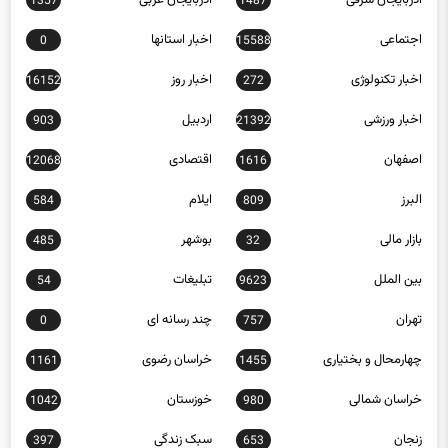
1357
1487
اجتماعی
اخبار استانها
0
15588
اخبار تکنولوژی
اخبار روز
16152
272
اخبار ورزشی
اردبیل
903
21392
اصفهان
اقتصادی
12068
1616
البرز
ایلام
584
809
بازار مالی
بوشهر
485
32
بین الملل
تبلیغات
54
9623
تهران
چند رسانه ای
0
757
چهارمحال و بختیاری
خراسان رضوی
1161
1455
خراسان شمالی
خوزستان
1042
980
زنجان
سبک زندگی
397
653