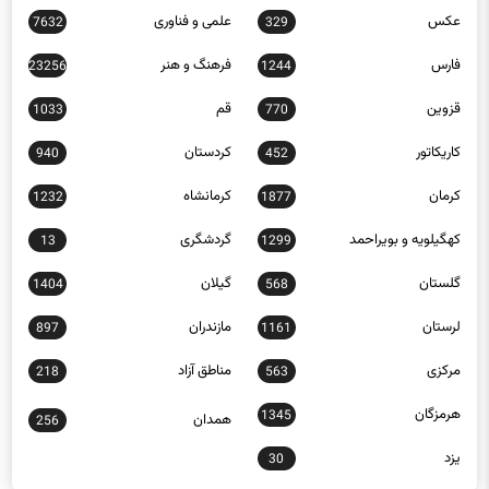
عکس
علمی و فناوری
7632
329
فارس
فرهنگ و هنر
23256
1244
قزوین
قم
1033
770
کاریکاتور
کردستان
940
452
کرمان
کرمانشاه
1232
1877
کهگیلویه و بویراحمد
گردشگری
13
1299
گلستان
گیلان
1404
568
لرستان
مازندران
897
1161
مرکزی
مناطق آزاد
218
563
هرمزگان
1345
همدان
256
یزد
30