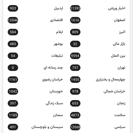
اخبار ورزشی
اردبیل
903
21392
اصفهان
اقتصادی
12046
1616
البرز
ایلام
584
809
بازار مالی
بوشهر
485
32
بین الملل
تبلیغات
54
9594
تهران
چند رسانه ای
0
757
چهارمحال و بختیاری
خراسان رضوی
1161
1455
خراسان شمالی
خوزستان
1042
978
زنجان
سبک زندگی
397
653
سلامت
سمنان
1185
4873
سیاسی
سیستان و بلوچستان
491
12668