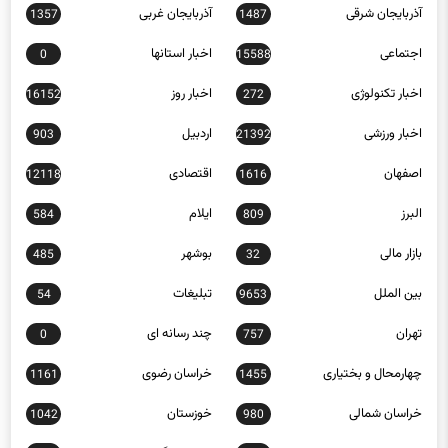
اجتماعی
اخبار استانها
0
15588
اخبار تکنولوژی
اخبار روز
16152
272
اخبار ورزشی
اردبیل
903
21392
اصفهان
اقتصادی
12118
1616
البرز
ایلام
584
809
بازار مالی
بوشهر
485
32
بین الملل
تبلیغات
54
9653
تهران
چند رسانه ای
0
757
چهارمحال و بختیاری
خراسان رضوی
1161
1455
خراسان شمالی
خوزستان
1042
980
زنجان
سبک زندگی
397
653