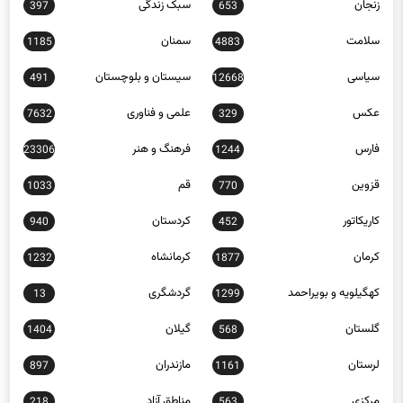
سلامت
سمنان
1185
4883
سیاسی
سیستان و بلوچستان
491
12668
عکس
علمی و فناوری
7632
329
فارس
فرهنگ و هنر
23306
1244
قزوین
قم
1033
770
کاریکاتور
کردستان
940
452
کرمان
کرمانشاه
1232
1877
کهگیلویه و بویراحمد
گردشگری
13
1299
گلستان
گیلان
1404
568
لرستان
مازندران
897
1161
مرکزی
مناطق آزاد
218
563