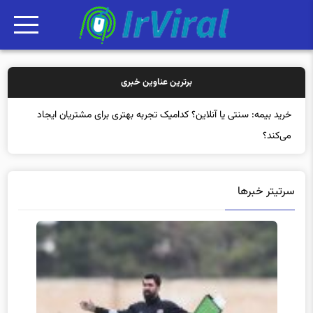
برترین عناوین خبری
خر
سرتیتر خبرها