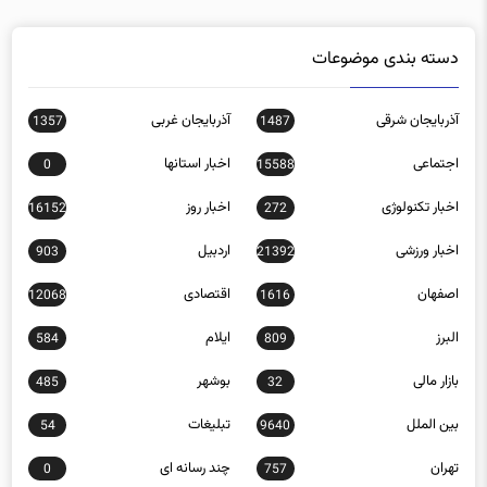
دسته بندی موضوعات
آذربایجان شرقی
آذربایجان غربی
1357
1487
اجتماعی
اخبار استانها
0
15588
اخبار تکنولوژی
اخبار روز
16152
272
اخبار ورزشی
اردبیل
903
21392
اصفهان
اقتصادی
12068
1616
البرز
ایلام
584
809
بازار مالی
بوشهر
485
32
بین الملل
تبلیغات
54
9640
تهران
چند رسانه ای
0
757