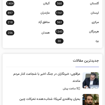
گلستان
گیلان
1404
568
لرستان
مازندران
897
1161
مرکزی
مناطق آزاد
218
563
هرمزگان
1345
همدان
256
یزد
30
جدیدترین مقالات
عراقچی: خبرنگاران در جنگ اخیر با شجاعت کنار مردم
ماندند
5 ساعت پیش
بحران پدافندی آمریکا؛ شتاب‌دهنده تحرکات چین