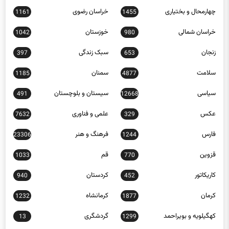
چهارمحال و بختیاری
خراسان رضوی
1161
1455
خراسان شمالی
خوزستان
1042
980
زنجان
سبک زندگی
397
653
سلامت
سمنان
1185
4877
سیاسی
سیستان و بلوچستان
491
12668
عکس
علمی و فناوری
7632
329
فارس
فرهنگ و هنر
23306
1244
قزوین
قم
1033
770
کاریکاتور
کردستان
940
452
کرمان
کرمانشاه
1232
1877
کهگیلویه و بویراحمد
گردشگری
13
1299