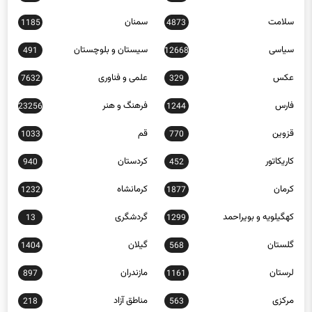
سلامت
سمنان
1185
4873
سیاسی
سیستان و بلوچستان
491
12668
عکس
علمی و فناوری
7632
329
فارس
فرهنگ و هنر
23256
1244
قزوین
قم
1033
770
کاریکاتور
کردستان
940
452
کرمان
کرمانشاه
1232
1877
کهگیلویه و بویراحمد
گردشگری
13
1299
گلستان
گیلان
1404
568
لرستان
مازندران
897
1161
مرکزی
مناطق آزاد
218
563