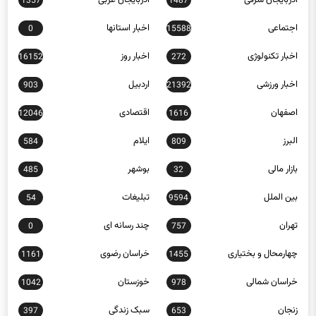
1357
1487
اجتماعی
اخبار استانها
0
15588
اخبار تکنولوژی
اخبار روز
16152
272
اخبار ورزشی
اردبیل
903
21392
اصفهان
اقتصادی
12046
1616
البرز
ایلام
584
809
بازار مالی
بوشهر
485
32
بین الملل
تبلیغات
54
9594
تهران
چند رسانه ای
0
757
چهارمحال و بختیاری
خراسان رضوی
1161
1455
خراسان شمالی
خوزستان
1042
978
زنجان
سبک زندگی
397
653