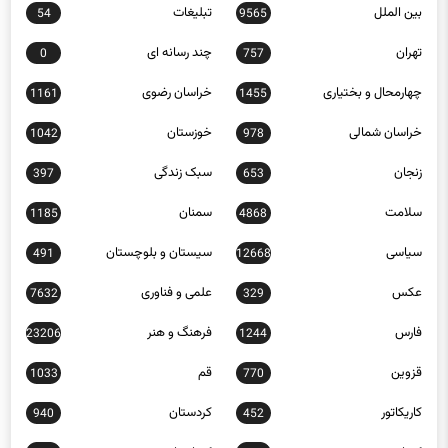
تهران
چند رسانه ای
0
757
چهارمحال و بختیاری
خراسان رضوی
1161
1455
خراسان شمالی
خوزستان
1042
978
زنجان
سبک زندگی
397
653
سلامت
سمنان
1185
4868
سیاسی
سیستان و بلوچستان
491
12668
عکس
علمی و فناوری
7632
329
فارس
فرهنگ و هنر
23206
1244
قزوین
قم
1033
770
کاریکاتور
کردستان
940
452
کرمان
کرمانشاه
1232
1877