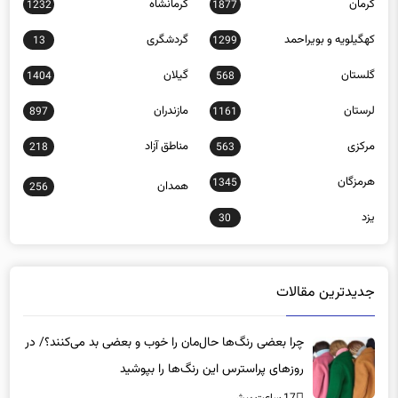
کهگیلویه و بویراحمد
گردشگری
13
1299
گلستان
گیلان
1404
568
لرستان
مازندران
897
1161
مرکزی
مناطق آزاد
218
563
هرمزگان
1345
همدان
256
یزد
30
جدیدترین مقالات
چرا بعضی رنگ‌ها حال‌مان را خوب و بعضی بد می‌کنند؟/ در
روزهای پراسترس این رنگ‌ها را بپوشید
17 ساعت پیش