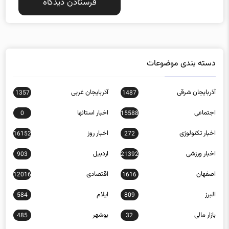
دسته بندی موضوعات
آذربایجان شرقی
آذربایجان غربی
1357
1487
اجتماعی
اخبار استانها
0
15588
اخبار تکنولوژی
اخبار روز
16152
272
اخبار ورزشی
اردبیل
903
21392
اصفهان
اقتصادی
12016
1616
البرز
ایلام
584
809
بازار مالی
بوشهر
485
32
بین الملل
تبلیغات
54
9565