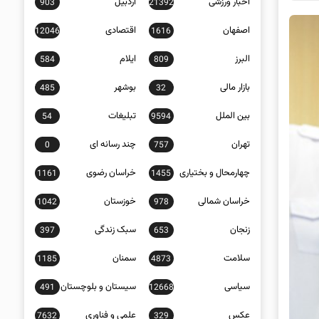
اخبار ورزشی
اردبیل
903
21392
اصفهان
اقتصادی
12046
1616
البرز
ایلام
584
809
بازار مالی
بوشهر
485
32
بین الملل
تبلیغات
54
9594
تهران
چند رسانه ای
0
757
چهارمحال و بختیاری
خراسان رضوی
1161
1455
خراسان شمالی
خوزستان
1042
978
زنجان
سبک زندگی
397
653
سلامت
سمنان
1185
4873
سیاسی
سیستان و بلوچستان
491
12668
عکس
علمی و فناوری
7632
329