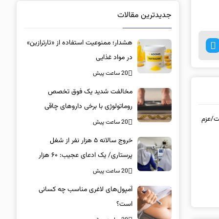
جدیدترین مقالات
هشدار؛ ممنوعیت استفاده از «تارترازین»
در مواد غذایی
20 ساعت پیش
مخالفت شدید یک فوق تخصص
روماتولوژی با برخی داروهای چاقی
ت/عزم
20 ساعت پیش
خروج سالانه ۵ هزار نفر از شغل
پرستاری/ یک ادعای عجیب: ۶۰ هزار
پرستار خانه‌نشین شدند؟
20 ساعت پیش
آمپول‌های لاغری مناسب چه کسانی
است؟