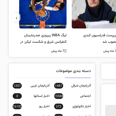
›
پرست فدراسیون کبدی
لیگ NBA| پیروزی صدرنشینان
خط و نشان
صوب شد
کنفرانس شرق و شکست لیکرز در
7 ماه پیش
غیاب جیمز
ه پیش
7 ماه پیش
دسته بندی موضوعات
آذربایجان شرقی
آذربایجان غربی
1357
1487
اجتماعی
اخبار استانها
0
15588
اخبار تکنولوژی
اخبار روز
16152
272