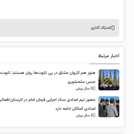
اشتراک گذاری
اخبار مرتبط
هنوز هم کاروان عشاق در پی تابوت‌ها روان هستند; تا
جنس سلحشوری
5 سال پیش
حضور تیم امدادی ستاد اجرایی فرمان امام در لارستان/فعال
امدادی کماکان ادامه دارد
5 سال پیش