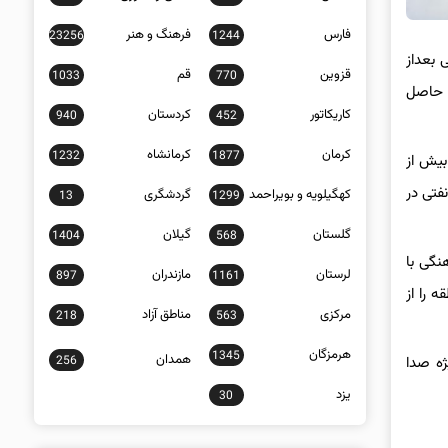
فارس
فرهنگ و هنر
23256
1244
 بعداز
قزوین
قم
1033
770
ا حاصل
کاریکاتور
کردستان
940
452
کرمان
کرمانشاه
1232
1877
بیش از
فتی در
کهگیلویه و بویراحمد
گردشگری
13
1299
گلستان
گیلان
1404
568
نگی با
لرستان
مازندران
897
1161
 را از
مرکزی
مناطق آزاد
218
563
هرمزگان
1345
همدان
256
ژه صدا
یزد
30