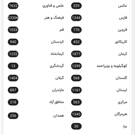
عکس
علمی و فناوری
7632
329
فارس
فرهنگ و هنر
23306
1244
قزوین
قم
1033
770
کاریکاتور
کردستان
940
452
کرمان
کرمانشاه
1232
1877
کهگیلویه و بویراحمد
گردشگری
13
1299
گلستان
گیلان
1404
568
لرستان
مازندران
897
1161
مرکزی
مناطق آزاد
218
563
هرمزگان
1345
همدان
256
یزد
30