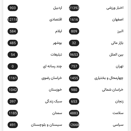
اخبار ورزشی
اردبیل
903
21392
اصفهان
اقتصادی
12118
1616
البرز
ایلام
584
809
بازار مالی
بوشهر
485
32
بین الملل
تبلیغات
54
9653
تهران
چند رسانه ای
0
757
چهارمحال و بختیاری
خراسان رضوی
1161
1455
خراسان شمالی
خوزستان
1042
980
زنجان
سبک زندگی
397
653
سلامت
سمنان
1185
4883
سیاسی
سیستان و بلوچستان
491
12668