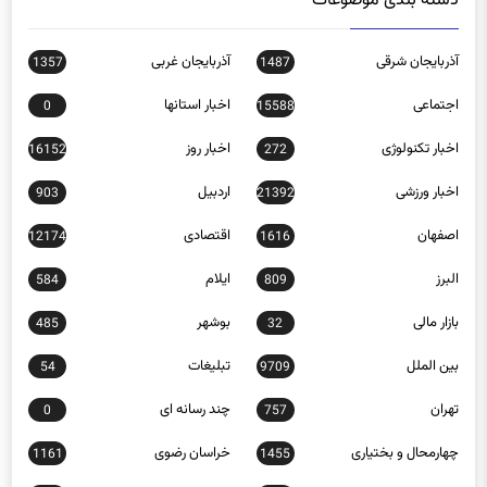
دسته بندی موضوعات
آذربایجان شرقی
آذربایجان غربی
1357
1487
اجتماعی
اخبار استانها
0
15588
اخبار تکنولوژی
اخبار روز
16152
272
اخبار ورزشی
اردبیل
903
21392
اصفهان
اقتصادی
12174
1616
البرز
ایلام
584
809
بازار مالی
بوشهر
485
32
بین الملل
تبلیغات
54
9709
تهران
چند رسانه ای
0
757
چهارمحال و بختیاری
خراسان رضوی
1161
1455