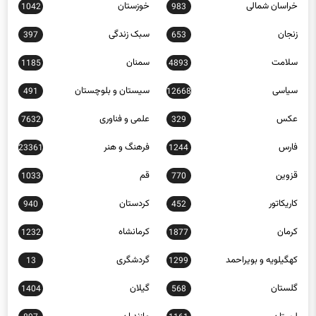
خراسان شمالی
خوزستان
1042
983
زنجان
سبک زندگی
397
653
سلامت
سمنان
1185
4893
سیاسی
سیستان و بلوچستان
491
12668
عکس
علمی و فناوری
7632
329
فارس
فرهنگ و هنر
23361
1244
قزوین
قم
1033
770
کاریکاتور
کردستان
940
452
کرمان
کرمانشاه
1232
1877
کهگیلویه و بویراحمد
گردشگری
13
1299
گلستان
گیلان
1404
568