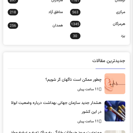
لرستان
مازندران
897
1161
مرکزی
مناطق آزاد
218
563
هرمزگان
1345
همدان
256
یزد
30
جدیدترین مقالات
چطور ممکن است ناگهان کَر شویم؟
11 ساعت پیش
هشدار جدید سازمان جهانی بهداشت درباره وضعیت ابولا
در این کشور
11 ساعت پیش
ممنوعیت ورود حیوانات خانگی به مراکز تهیه و عرضه مواد