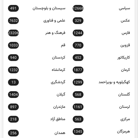
عکس
علمی و فناوری
7632
329
فارس
فرهنگ و هنر
23206
1244
قزوین
قم
1033
770
کاریکاتور
کردستان
940
452
کرمان
کرمانشاه
1232
1877
کهگیلویه و بویراحمد
گردشگری
13
1299
گلستان
گیلان
1404
568
لرستان
مازندران
897
1161
مرکزی
مناطق آزاد
218
563
هرمزگان
1345
همدان
256
یزد
30