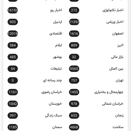
اخبار تکنولوژی
اخبار روز
16152
272
اخبار ورزشی
اردبیل
903
21392
اصفهان
اقتصادی
12016
1616
البرز
ایلام
584
809
بازار مالی
بوشهر
485
32
بین الملل
تبلیغات
54
9565
تهران
چند رسانه ای
0
757
چهارمحال و بختیاری
خراسان رضوی
1161
1455
خراسان شمالی
خوزستان
1042
978
زنجان
سبک زندگی
397
653
سلامت
سمنان
1185
4868
سیاسی
سیستان و بلوچستان
491
12668