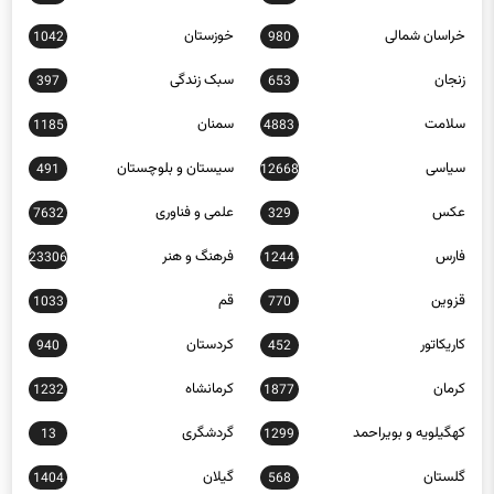
خراسان شمالی
خوزستان
1042
980
زنجان
سبک زندگی
397
653
سلامت
سمنان
1185
4883
سیاسی
سیستان و بلوچستان
491
12668
عکس
علمی و فناوری
7632
329
فارس
فرهنگ و هنر
23306
1244
قزوین
قم
1033
770
کاریکاتور
کردستان
940
452
کرمان
کرمانشاه
1232
1877
کهگیلویه و بویراحمد
گردشگری
13
1299
گلستان
گیلان
1404
568