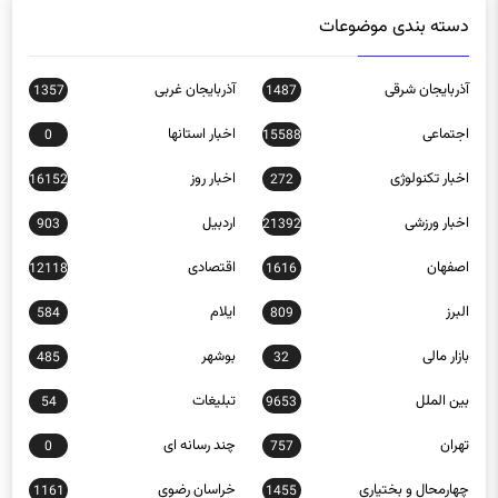
دسته بندی موضوعات
آذربایجان شرقی
آذربایجان غربی
1357
1487
اجتماعی
اخبار استانها
0
15588
اخبار تکنولوژی
اخبار روز
16152
272
اخبار ورزشی
اردبیل
903
21392
اصفهان
اقتصادی
12118
1616
البرز
ایلام
584
809
بازار مالی
بوشهر
485
32
بین الملل
تبلیغات
54
9653
تهران
چند رسانه ای
0
757
چهارمحال و بختیاری
خراسان رضوی
1161
1455