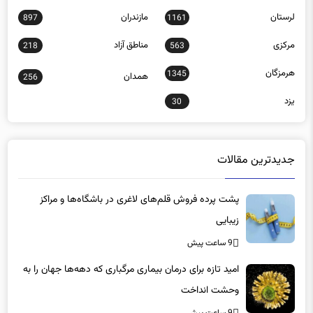
لرستان
مازندران
897
1161
مرکزی
مناطق آزاد
218
563
هرمزگان
1345
همدان
256
یزد
30
جدیدترین مقالات
پشت پرده فروش قلم‌های لاغری در باشگاه‌ها و مراکز
زیبایی
9 ساعت پیش
امید تازه برای درمان بیماری مرگباری که دهه‌ها جهان را به
وحشت انداخت
9 ساعت پیش