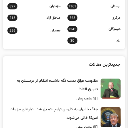
لرستان
مازندران
897
1161
مرکزی
مناطق آزاد
218
563
هرمزگان
1345
همدان
256
یزد
30
جدیدترین مقالات
مقاومت عراق دست نگه داشت؛ انتقام از عربستان به
تعویق افتاد!
5 ساعت پیش
جنگ با ایران به کابوس ترامپ تبدیل شد؛ انبارهای مهمات
آمریکا خالی می‌شوند
5 ساعت پیش