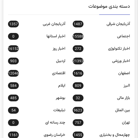
دسته بندی موضوعات
آذربایجان شرقی
آذربایجان غربی
1357
1487
اجتماعی
اخبار استانها
0
15588
اخبار تکنولوژی
اخبار روز
16152
272
اخبار ورزشی
اردبیل
903
21392
اصفهان
اقتصادی
12046
1616
البرز
ایلام
584
809
بازار مالی
بوشهر
485
32
بین الملل
تبلیغات
54
9623
تهران
چند رسانه ای
0
757
چهارمحال و بختیاری
خراسان رضوی
1161
1455