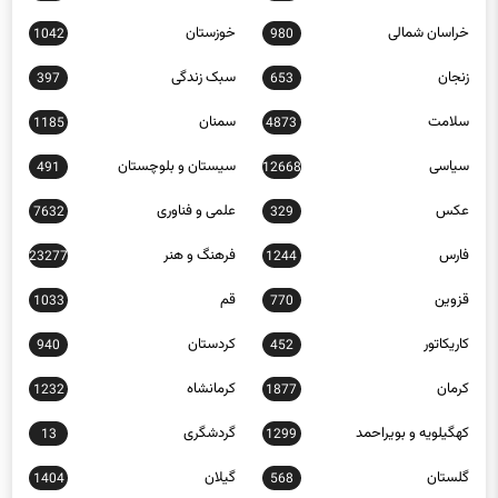
خراسان شمالی
خوزستان
1042
980
زنجان
سبک زندگی
397
653
سلامت
سمنان
1185
4873
سیاسی
سیستان و بلوچستان
491
12668
عکس
علمی و فناوری
7632
329
فارس
فرهنگ و هنر
23277
1244
قزوین
قم
1033
770
کاریکاتور
کردستان
940
452
کرمان
کرمانشاه
1232
1877
کهگیلویه و بویراحمد
گردشگری
13
1299
گلستان
گیلان
1404
568