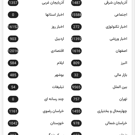
آذربایجان شرقی
آذربایجان غربی
1357
1487
اجتماعی
اخبار استانها
0
15588
اخبار تکنولوژی
اخبار روز
16152
272
اخبار ورزشی
اردبیل
903
21392
اصفهان
اقتصادی
12016
1616
البرز
ایلام
584
809
بازار مالی
بوشهر
485
32
بین الملل
تبلیغات
54
9565
تهران
چند رسانه ای
0
757
چهارمحال و بختیاری
خراسان رضوی
1161
1455
خراسان شمالی
خوزستان
1042
978