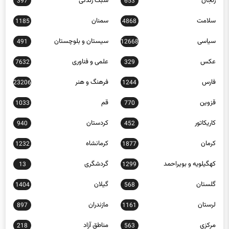
زنجان
سبک زندگی
397
653
سلامت
سمنان
1185
4868
سیاسی
سیستان و بلوچستان
491
12668
عکس
علمی و فناوری
7632
329
فارس
فرهنگ و هنر
23206
1244
قزوین
قم
1033
770
کاریکاتور
کردستان
940
452
کرمان
کرمانشاه
1232
1877
کهگیلویه و بویراحمد
گردشگری
13
1299
گلستان
گیلان
1404
568
لرستان
مازندران
897
1161
مرکزی
مناطق آزاد
218
563