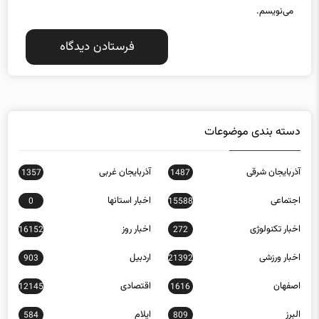
دسته بندی موضوعات
آذربایجان شرقی
آذربایجان غربی
1357
1487
اجتماعی
اخبار استانها
0
15588
اخبار تکنولوژی
اخبار روز
16152
272
اخبار ورزشی
اردبیل
903
21392
اصفهان
اقتصادی
12145
1616
البرز
ایلام
584
809