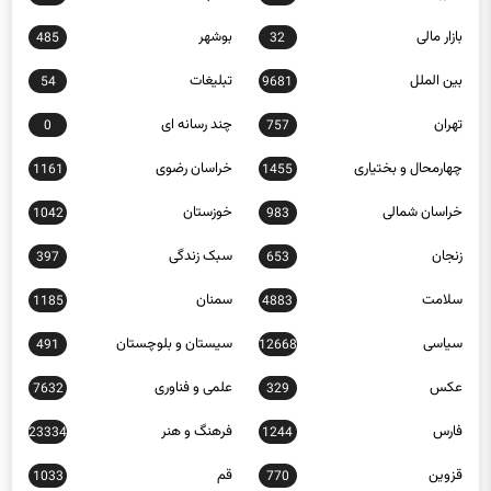
بازار مالی
بوشهر
485
32
بین الملل
تبلیغات
54
9681
تهران
چند رسانه ای
0
757
چهارمحال و بختیاری
خراسان رضوی
1161
1455
خراسان شمالی
خوزستان
1042
983
زنجان
سبک زندگی
397
653
سلامت
سمنان
1185
4883
سیاسی
سیستان و بلوچستان
491
12668
عکس
علمی و فناوری
7632
329
فارس
فرهنگ و هنر
23334
1244
قزوین
قم
1033
770
کاریکاتور
کردستان
940
452