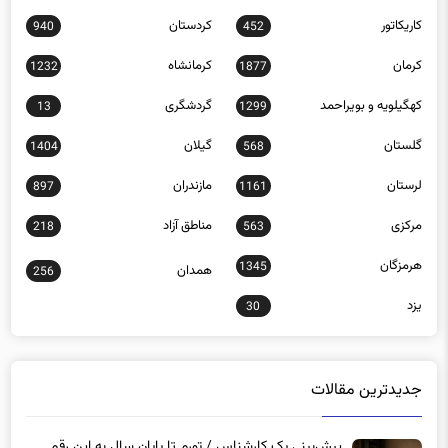
کرمان
کرمانشاه
1232
1877
کهگیلویه و بویراحمد
گردشگری
13
1299
گلستان
گیلان
1404
568
لرستان
مازندران
897
1161
مرکزی
مناطق آزاد
218
563
هرمزگان
1345
همدان
256
یزد
30
جدیدترین مقالات
پیش‌بینی یک کارشناس / تورم تا پایان سال به این رقم
می‌رسد