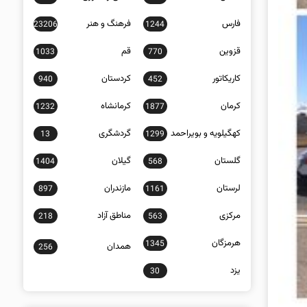
فارس
فرهنگ و هنر
23206
1244
قزوین
قم
1033
770
کاریکاتور
کردستان
940
452
کرمان
کرمانشاه
1232
1877
کهگیلویه و بویراحمد
گردشگری
13
1299
گلستان
گیلان
1404
568
لرستان
مازندران
897
1161
مرکزی
مناطق آزاد
218
563
هرمزگان
1345
همدان
256
یزد
30