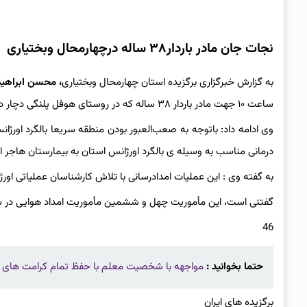
نجات جان مادر باردار۳۸ ساله درچهارمحال وبختیاری
به گزارش خبرگزاری برگزیده استان چهارمحال وبختیاری
، محسن ابراهی
ساعت ۱۰ جهت مادر باردار ۳۸ ساله که در روستای هوفل پلنگی دچار درد زایمان شده بود؛ درخواست خدمات اورژانسی شد.
درمانی مناسب به وسیله ی بالگرد اورژانس استان به بیمارستان هاجر ان
به گفته وی : این عملیات امدادرسانی با تلاش کارشناسان عملیاتی اور
گفتنی است، این مأموریت چهل و ششمین مأموریت امداد هوایی در سال۱۴۰۲ب
46
حتما بخوانید :
مواجهه با شخصیت معلم با حفظ تمام کرامت های 
برگزیده های ایران