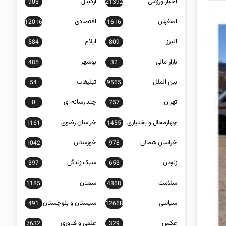
اخبار ورزشی
اردبیل
903
21392
اصفهان
اقتصادی
12016
1616
البرز
ایلام
584
809
بازار مالی
بوشهر
485
32
بین الملل
تبلیغات
54
9565
تهران
چند رسانه ای
0
757
چهارمحال و بختیاری
خراسان رضوی
1161
1455
خراسان شمالی
خوزستان
1042
978
زنجان
سبک زندگی
397
653
سلامت
سمنان
1185
4868
سیاسی
سیستان و بلوچستان
491
12668
عکس
علمی و فناوری
7632
329