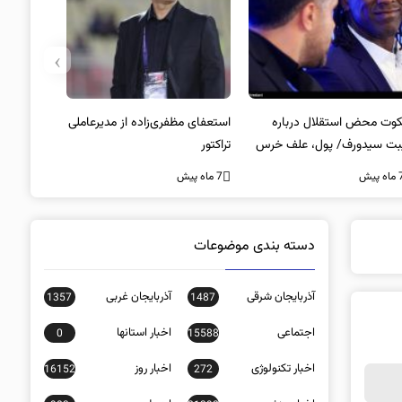
›
وت محض استقلال درباره
استعفای مظفری‌زاده از مدیرعاملی
بت سیدورف/ پول، علف خرس
تراکتور
ت؟
ه پیش
7 ماه پیش
دسته بندی موضوعات
آذربایجان شرقی
آذربایجان غربی
1357
1487
اجتماعی
اخبار استانها
0
15588
اخبار تکنولوژی
اخبار روز
16152
272