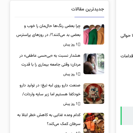
جدیدترین مقالات
چرا بعضی رنگ‌ها حال‌مان را خوب و
بعضی بد می‌کنند؟/ در روزهای پراسترس
مسئول روابط عمومی مرکز اورژانس استان گفت : درتاریخ ۱۶ بهمن ماه ۱۴۰۲ حوالی
این رنگ‌ها را بپوشید
1 روز پیش
هشدار نسبت به «بی‌حسی عاطفی» در
د و پس از انجام اقدامات
مردان؛ وقتی جامعه بیماری را با قدرت
اشتباه می‌گیرد
1 روز پیش
صنعت دارو روی لبه تیغ؛ در تولید دارو
خودکفا هستیم اما زیر سایه واردات/
کدام داروها این روزها کمیاب شده‌اند؟/
1 روز پیش
«کشور سه ماه ذخیره دارویی دارد»
کدام وعده غذایی به کاهش خطر ابتلا به
سرطان کمک می‌کند؟