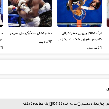
لیگ NBA| پیروزی صدرنشینان
خط و نشان مک‌گرگور برای میودر
سک
کنفرانس شرق و شکست لیکرز در
غی
7 ماه پیش
غیاب جیمز
اس
7 ماه پیش
7 ما
دی:
چهارمحال و بختیاری
شناسه خبر: 509132
زمان مطالعه: 2 دقیقه