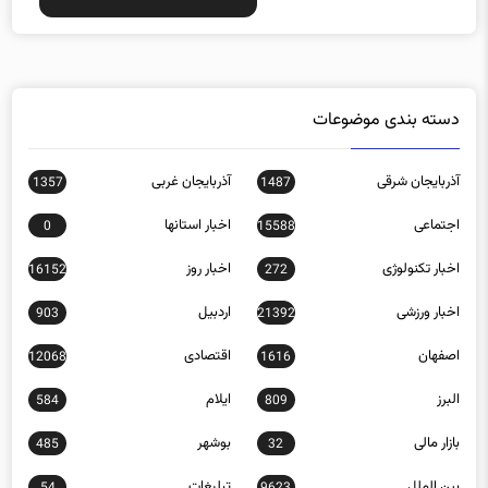
دسته بندی موضوعات
آذربایجان شرقی
آذربایجان غربی
1357
1487
اجتماعی
اخبار استانها
0
15588
اخبار تکنولوژی
اخبار روز
16152
272
اخبار ورزشی
اردبیل
903
21392
اصفهان
اقتصادی
12068
1616
البرز
ایلام
584
809
بازار مالی
بوشهر
485
32
بین الملل
تبلیغات