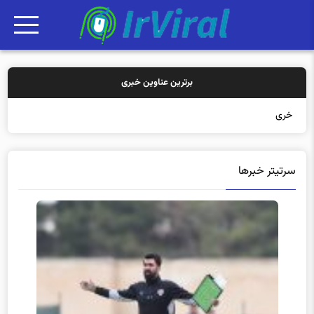
برترین عناوین خبری
خرید بیمه: سن
سرتیتر خبرها