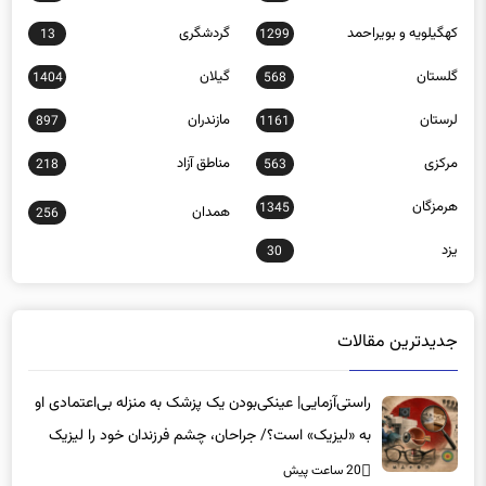
کهگیلویه و بویراحمد
گردشگری
13
1299
گلستان
گیلان
1404
568
لرستان
مازندران
897
1161
مرکزی
مناطق آزاد
218
563
هرمزگان
1345
همدان
256
یزد
30
جدیدترین مقالات
راستی‌آزمایی| عینکی‌بودن یک پزشک به منزله بی‌اعتمادی او
به «لیزیک» است؟/ جراحان، چشم فرزندان خود را لیزیک
می‌کنند؟
20 ساعت پیش