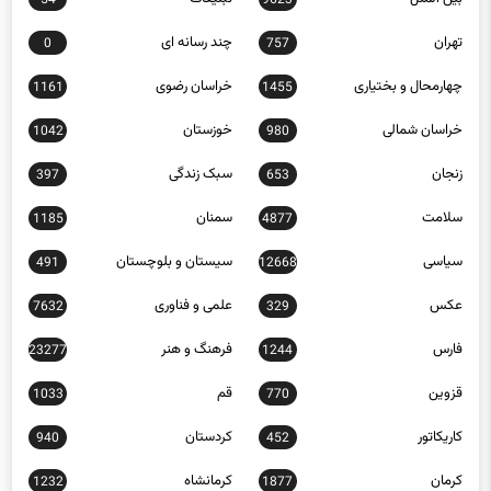
54
9623
تهران
چند رسانه ای
0
757
چهارمحال و بختیاری
خراسان رضوی
1161
1455
خراسان شمالی
خوزستان
1042
980
زنجان
سبک زندگی
397
653
سلامت
سمنان
1185
4877
سیاسی
سیستان و بلوچستان
491
12668
عکس
علمی و فناوری
7632
329
فارس
فرهنگ و هنر
23277
1244
قزوین
قم
1033
770
کاریکاتور
کردستان
940
452
کرمان
کرمانشاه
1232
1877