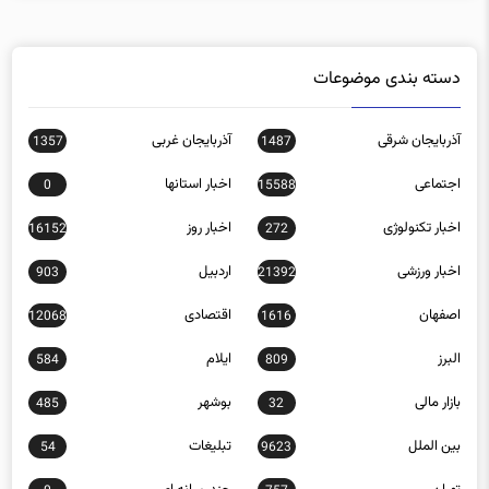
دسته بندی موضوعات
آذربایجان شرقی
آذربایجان غربی
1357
1487
اجتماعی
اخبار استانها
0
15588
اخبار تکنولوژی
اخبار روز
16152
272
اخبار ورزشی
اردبیل
903
21392
اصفهان
اقتصادی
12068
1616
البرز
ایلام
584
809
بازار مالی
بوشهر
485
32
بین الملل
تبلیغات
54
9623