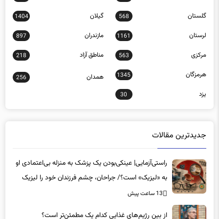
گلستان
گیلان
1404
568
لرستان
مازندران
897
1161
مرکزی
مناطق آزاد
218
563
هرمزگان
1345
همدان
256
یزد
30
جدیدترین مقالات
راستی‌آزمایی| عینکی‌بودن یک پزشک به منزله بی‌اعتمادی او
به «لیزیک» است؟/ جراحان، چشم فرزندان خود را لیزیک
می‌کنند؟
13 ساعت پیش
از بین رژیم‌های غذایی کدام یک مطمئن‌تر است؟‌