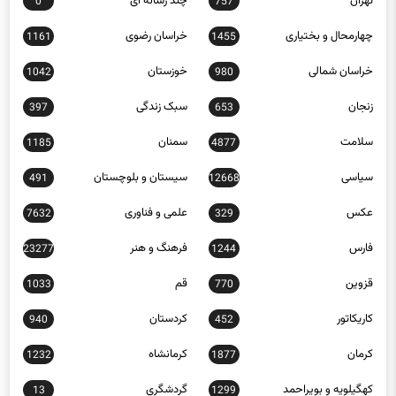
تهران
چند رسانه ای
0
757
چهارمحال و بختیاری
خراسان رضوی
1161
1455
خراسان شمالی
خوزستان
1042
980
زنجان
سبک زندگی
397
653
سلامت
سمنان
1185
4877
سیاسی
سیستان و بلوچستان
491
12668
عکس
علمی و فناوری
7632
329
فارس
فرهنگ و هنر
23277
1244
قزوین
قم
1033
770
کاریکاتور
کردستان
940
452
کرمان
کرمانشاه
1232
1877
کهگیلویه و بویراحمد
گردشگری
13
1299