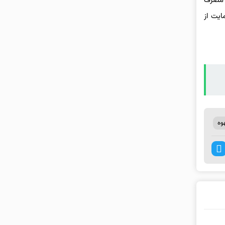
ه مصرف
ایت از
وه