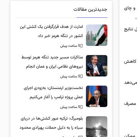
 و چای
جدیدترین مقالات
امارت از هدف قرارگرفتن یک کشتی این
 نتایج
کشور در تنگه هرمز خبر داد
5 ساعت پیش
مذاکرات مسیر جدید تنگه هرمز توسط
د کاهش
نیروهای نظامی ایران و عمان انجام
شده‌است / سهم ایران در کنوانسیون خزر
5 ساعت پیش
می‌دهد
اصلا مطرح نشده است
نخست‌وزیر ارمنستان: به‌زودی اجرای
عملی پروژه ترامپ را آغاز می‌کنیم
ن مصرف
5 ساعت پیش
بلومبرگ: ترکیه عبور کشتی‌ها در دریای
سیاه را به دلیل حملات پهپادی محدود
ت ممکن
کرد