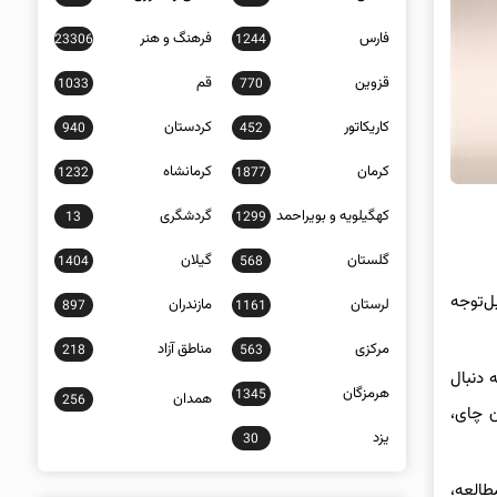
فارس
فرهنگ و هنر
23306
1244
قزوین
قم
1033
770
کاریکاتور
کردستان
940
452
کرمان
کرمانشاه
1232
1877
کهگیلویه و بویراحمد
گردشگری
13
1299
گلستان
گیلان
1404
568
بل‌توجه
لرستان
مازندران
897
1161
مرکزی
مناطق آزاد
218
563
 دنبال
هرمزگان
1345
همدان
256
ن چای،
یزد
30
‌گرفت. در طول مطالعه،