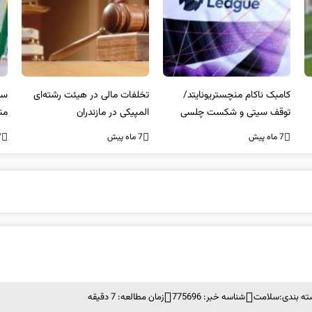
کامبک ناکام منچستریونایتد/
تخلفات مالی در هیئت رشته‌ای
سر
توقف سیتی و شکست چلسی
المپیکی در مازندران
من
7 ماه پیش
7 ماه پیش
7 ما
ته بندی:
سلامت
شناسه خبر: 775696
زمان مطالعه: 7 دقیقه