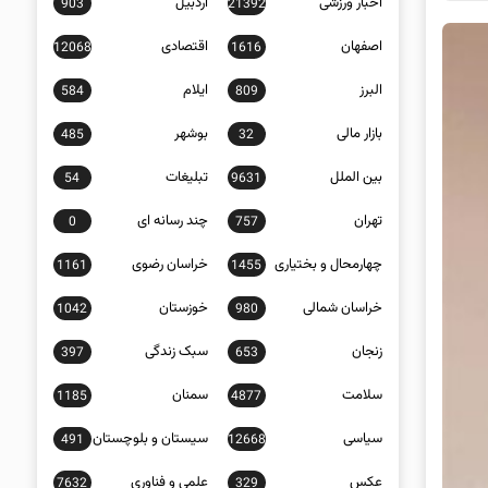
اخبار ورزشی
اردبیل
903
21392
اصفهان
اقتصادی
12068
1616
البرز
ایلام
584
809
بازار مالی
بوشهر
485
32
بین الملل
تبلیغات
54
9631
تهران
چند رسانه ای
0
757
چهارمحال و بختیاری
خراسان رضوی
1161
1455
خراسان شمالی
خوزستان
1042
980
زنجان
سبک زندگی
397
653
سلامت
سمنان
1185
4877
سیاسی
سیستان و بلوچستان
491
12668
عکس
علمی و فناوری
7632
329