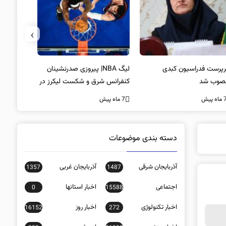
›
پرست فدراسیون کبدی
لیگ NBA| پیروزی صدرنشینان
خط و نشان
صوب شد
کنفرانس شرق و شکست لیکرز در
7 ماه پیش
غیاب جیمز
ه پیش
7 ماه پیش
دسته بندی موضوعات
آذربایجان شرقی
آذربایجان غربی
1357
1487
اجتماعی
اخبار استانها
0
15588
اخبار تکنولوژی
اخبار روز
16152
272