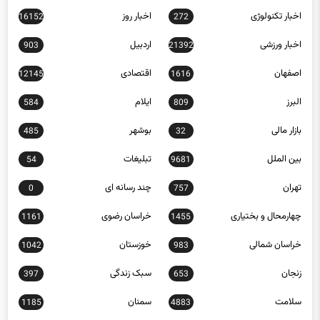
اخبار تکنولوژی
اخبار روز
16152
272
اخبار ورزشی
اردبیل
903
21392
اصفهان
اقتصادی
12145
1616
البرز
ایلام
584
809
بازار مالی
بوشهر
485
32
بین الملل
تبلیغات
54
9681
تهران
چند رسانه ای
0
757
چهارمحال و بختیاری
خراسان رضوی
1161
1455
خراسان شمالی
خوزستان
1042
983
زنجان
سبک زندگی
397
653
سلامت
سمنان
1185
4883