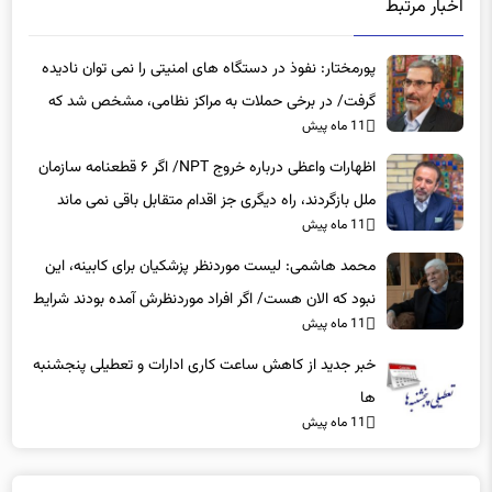
اخبار مرتبط
پورمختار: نفوذ در دستگاه های امنیتی را نمی توان نادیده
گرفت/ در برخی حملات به مراکز نظامی، مشخص شد که
11 ماه پیش
عوامل نفوذی دخیل بوده‌اند
اظهارات واعظی درباره خروج NPT/ اگر ۶ قطعنامه سازمان
ملل بازگردند، راه دیگری جز اقدام متقابل باقی نمی‌ ماند
11 ماه پیش
محمد هاشمی: لیست موردنظر پزشکیان برای کابینه، این
نبود که الان هست/ اگر افراد موردنظرش آمده بودند شرایط
11 ماه پیش
بهتر بود
خبر جدید از کاهش ساعت کاری ادارات و تعطیلی پنجشنبه
ها
11 ماه پیش