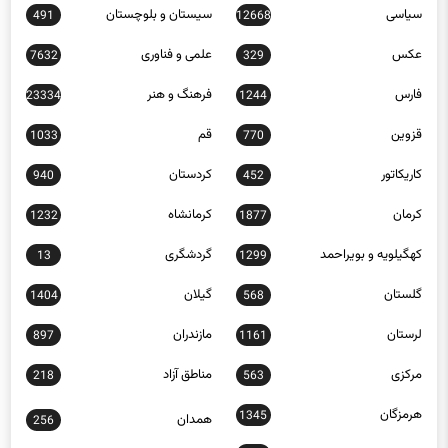
سیاسی
سیستان و بلوچستان
491
12668
عکس
علمی و فناوری
7632
329
فارس
فرهنگ و هنر
23334
1244
قزوین
قم
1033
770
کاریکاتور
کردستان
940
452
کرمان
کرمانشاه
1232
1877
کهگیلویه و بویراحمد
گردشگری
13
1299
گلستان
گیلان
1404
568
لرستان
مازندران
897
1161
مرکزی
مناطق آزاد
218
563
هرمزگان
1345
همدان
256