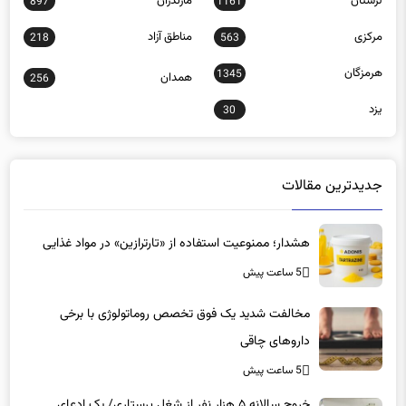
مرکزی
مناطق آزاد
218
563
هرمزگان
1345
همدان
256
یزد
30
جدیدترین مقالات
هشدار؛ ممنوعیت استفاده از «تارترازین» در مواد غذایی
5 ساعت پیش
مخالفت شدید یک فوق تخصص روماتولوژی با برخی
داروهای چاقی
5 ساعت پیش
خروج سالانه ۵ هزار نفر از شغل پرستاری/ یک ادعای
عجیب: ۶۰ هزار پرستار خانه‌نشین شدند؟