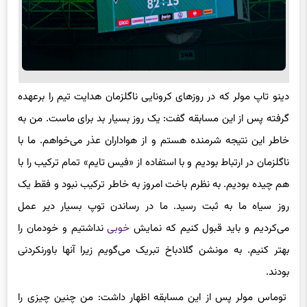
دینو تاپ مولر که در روزهای کرونایی ناگلزمان هدایت تیم را برعهده
گرفته پس از این مسابقه گفت: یک روز بسیار بد برای ماست. من به
خاطر این نتیجه شرمنده هستم و از هواداران عذر می‌خواهم. ما با
ناگلزمان در ارتباط بودیم و با استفاده از «فیس تایم» تمام ترکیب را با
هم چیده بودیم. به نظرم باخت امروز به خاطر ترکیب نبود و فقط یک
روز سیاه ما به ثبت رسید. ما در رساندن توپ بسیار دیر عمل
می‌کردیم و باید قبول کنیم که نمایش
خوبی
نداشتیم و خودمان را
بهتر کنیم. به مونشن گلادباخ تبریک می‌گویم زیرا آنها باورنکردنی
بودند.
توماس مولر پس از این مسابقه اظهار داشت: من چنین چیزی را
تاکنون تجربه نکرده بودم. بایرن مونیخ هیچ وقت چنین نمایشی را به