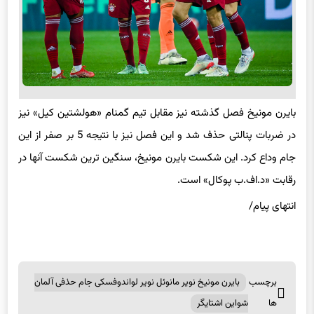
بایرن مونیخ فصل گذشته نیز مقابل تیم گمنام «هولشتین کیل» نیز
در ضربات پنالتی حذف شد و این فصل نیز با نتیجه 5 بر صفر از این
جام وداع کرد. این شکست بایرن مونیخ، سنگین ترین شکست آنها در
رقابت «د.اف.ب پوکال» است.
انتهای پیام/
برچسب
بایرن مونیخ نویر مانوئل نویر لواندوفسکی جام حذفی آلمان
ها
شواین اشتایگر