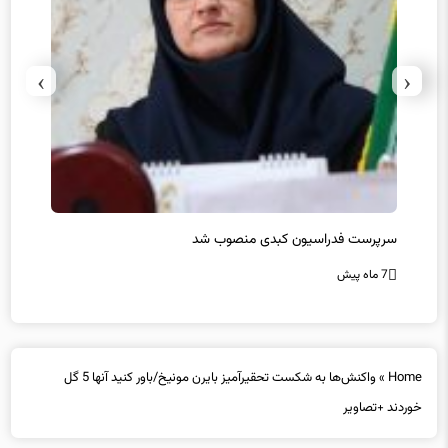
›
‹
سرپرست فدراسیون کبدی منصوب شد
در غی
7 ماه پیش
7 ماه پیش
Home
»
واکنش‌ها به شکست تحقیرآمیز بایرن مونیخ/باور کنید آنها 5 گل
خوردند +تصاویر