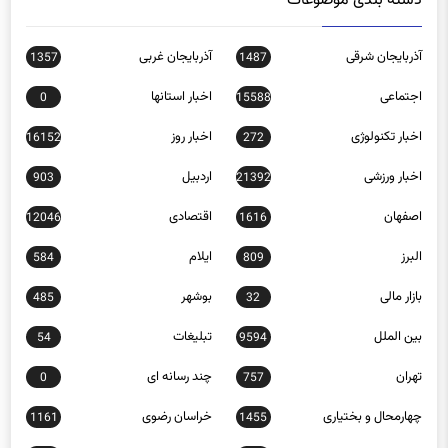
آذربایجان شرقی
آذربایجان غربی
1357
1487
اجتماعی
اخبار استانها
0
15588
اخبار تکنولوژی
اخبار روز
16152
272
اخبار ورزشی
اردبیل
903
21392
اصفهان
اقتصادی
12046
1616
البرز
ایلام
584
809
بازار مالی
بوشهر
485
32
بین الملل
تبلیغات
54
9594
تهران
چند رسانه ای
0
757
چهارمحال و بختیاری
خراسان رضوی
1161
1455
خراسان شمالی
خوزستان
1042
978