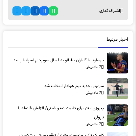
اشتراک گذاری
اخبار مرتبط
بارسلونا با گلباران بیلبائو به فینال سوپرجام اسپانیا رسید
7 ماه پیش
سرمربی جدید تیم هوادار انتخاب شد
7 ماه پیش
پیروزی اینتر برای تثبیت صدرنشینی/ افزایش فاصله با
ناپولی
7 ماه پیش
کامبک ناکام منچستریونایتد/ توقف سیتی و شکست
چلسی