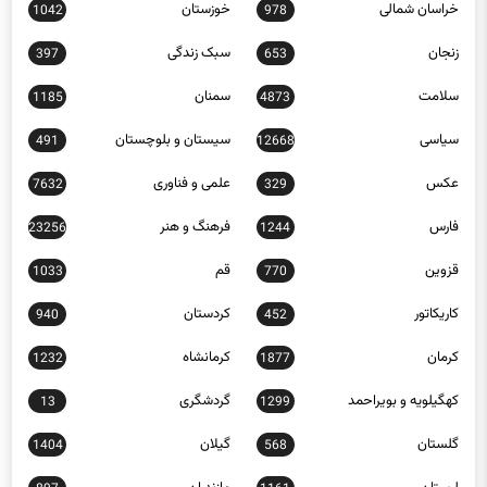
زنجان
سبک زندگی
397
653
سلامت
سمنان
1185
4873
سیاسی
سیستان و بلوچستان
491
12668
عکس
علمی و فناوری
7632
329
فارس
فرهنگ و هنر
23256
1244
قزوین
قم
1033
770
کاریکاتور
کردستان
940
452
کرمان
کرمانشاه
1232
1877
کهگیلویه و بویراحمد
گردشگری
13
1299
گلستان
گیلان
1404
568
لرستان
مازندران
897
1161