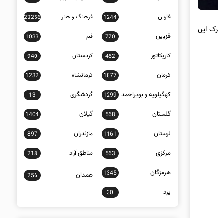
فارس
فرهنگ و هنر
23256
1244
یا، مجبور به ترک این
قزوین
قم
1033
770
کاریکاتور
کردستان
940
452
کرمان
کرمانشاه
1232
1877
کهگیلویه و بویراحمد
گردشگری
13
1299
گلستان
گیلان
1404
568
لرستان
مازندران
897
1161
مرکزی
مناطق آزاد
218
563
هرمزگان
1345
همدان
256
یزد
30