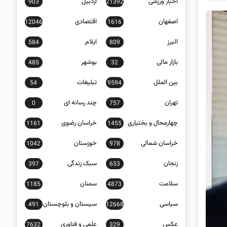
اخبار ورزشی
اردبیل
903
21392
اصفهان
اقتصادی
12046
1616
البرز
ایلام
584
809
بازار مالی
بوشهر
485
32
بین الملل
تبلیغات
54
9594
تهران
چند رسانه ای
0
757
چهارمحال و بختیاری
خراسان رضوی
1161
1455
خراسان شمالی
خوزستان
1042
978
زنجان
سبک زندگی
397
653
سلامت
سمنان
1185
4873
سیاسی
سیستان و بلوچستان
491
12668
عکس
علمی و فناوری
7632
329