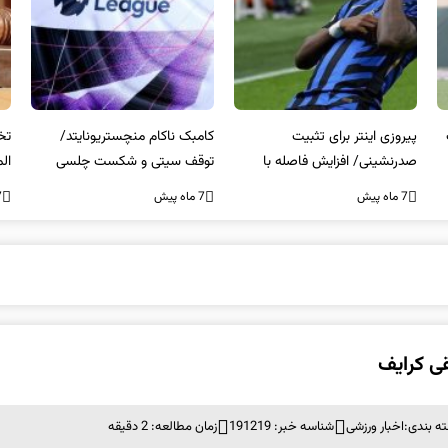
کامبک ناکام منچستریونایتد/
تخلفات مالی در هیئت رشته‌ای
سر
توقف سیتی و شکست چلسی
المپیکی در مازندران
من
7 ماه پیش
7 ماه پیش
7 ما
ی کرایف
ه بندی:
اخبار ورزشی
شناسه خبر: 191219
زمان مطالعه: 2 دقیقه