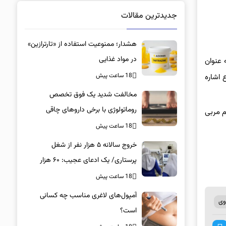
جدیدترین مقالات
هشدار؛ ممنوعیت استفاده از «تارترازین»
در مواد غذایی
 عنوان
18 ساعت پیش
 اشاره
مخالفت شدید یک فوق تخصص
روماتولوژی با برخی داروهای چاقی
یم مربی
18 ساعت پیش
خروج سالانه ۵ هزار نفر از شغل
پرستاری/ یک ادعای عجیب: ۶۰ هزار
پرستار خانه‌نشین شدند؟
18 ساعت پیش
آمپول‌های لاغری مناسب چه کسانی
وی
است؟