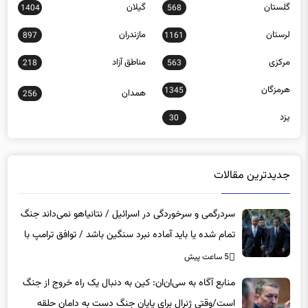
کهگیلویه و بویراحمد
گردشگری
13
1299
گلستان
گیلان
1404
568
لرستان
مازندران
897
1161
مرکزی
مناطق آزاد
218
563
هرمزگان
1345
همدان
256
یزد
30
جدیدترین مقالات
سردرگمی و سرخوردگی در اسرائیل / نتانیاهو نمی‌داند جنگ
تمام شده یا باید آماده نبرد سنگین باشد / توافق ترامپ با
ایران بزرگ‌ترین شکست برای تل‌آویو است
5 ساعت پیش
منابع آگاه به سی‌ان‌ان: کین به دنبال یک راه خروج از جنگ