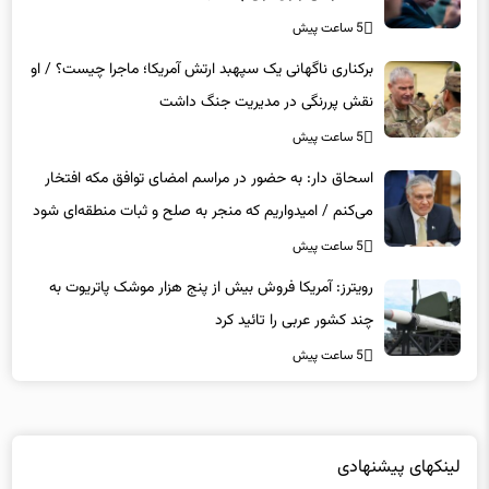
است/وقتی ژنرال برای پایان جنگ دست به دامان حلقه
ترامپ می‌شود/ما درگیر یک بازی موش و گربه هستیم
5 ساعت پیش
برکناری ناگهانی یک سپهبد ارتش آمریکا؛ ماجرا چیست؟ / او
نقش پررنگی در مدیریت جنگ داشت
5 ساعت پیش
اسحاق‌ دار: به حضور در مراسم امضای توافق مکه افتخار
می‌کنم / امیدواریم که منجر به صلح و ثبات منطقه‌ای شود
5 ساعت پیش
رویترز: آمریکا فروش بیش از پنج هزار موشک پاتریوت به
چند کشور عربی را تائید کرد
5 ساعت پیش