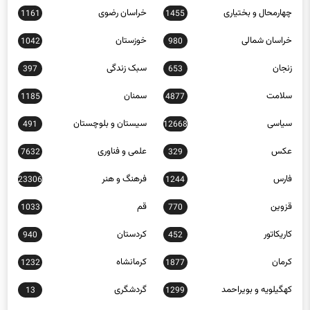
تهران
چند رسانه ای
0
757
چهارمحال و بختیاری
خراسان رضوی
1161
1455
خراسان شمالی
خوزستان
1042
980
زنجان
سبک زندگی
397
653
سلامت
سمنان
1185
4877
سیاسی
سیستان و بلوچستان
491
12668
عکس
علمی و فناوری
7632
329
فارس
فرهنگ و هنر
23306
1244
قزوین
قم
1033
770
کاریکاتور
کردستان
940
452
کرمان
کرمانشاه
1232
1877