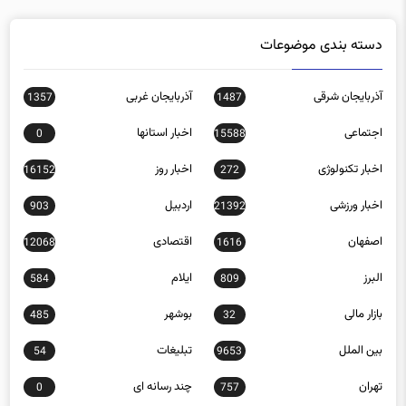
دسته بندی موضوعات
آذربایجان شرقی
آذربایجان غربی
1357
1487
اجتماعی
اخبار استانها
0
15588
اخبار تکنولوژی
اخبار روز
16152
272
اخبار ورزشی
اردبیل
903
21392
اصفهان
اقتصادی
12068
1616
البرز
ایلام
584
809
بازار مالی
بوشهر
485
32
بین الملل
تبلیغات
54
9653