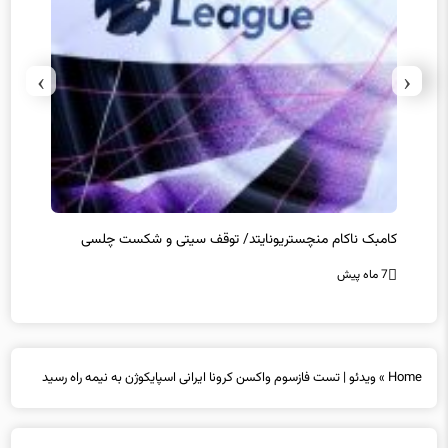
›
‹
کامبک ناکام منچستریونایتد/ توقف سیتی و شکست چلسی
تخلفات
7 ماه پیش
7 ماه پیش
Home
»
ویدئو | تست فازسوم واکسن کرونا ایرانی اسپایکوژن به نیمه راه رسید