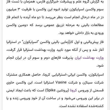
به گزارش گروه علم و پیشرفت خبرگزاری فارس، همزمان با تست فاز
سوم واکسن اسپایکوژن تولید انبوه این واکسن با ظرفیت ۳ میلیون
دز در ماه درحال انجام است بنظر می‌رسد تا دو ماه آینده با اتمام فاز
مطالعات بالینی به مرحله تزریق عمومی برسد که دومین واکسن
ورودی به بازار داخلی خواهد بود.
فاز پیش‌بالینی و اول کارآزمایی بالینی واکسن “اسپایکوژن” در استرالیا
آغاز شد و پس از آنکه مورد تایید وزارت بهداشت استرالیا قرار گرفت،
وزارت بهداشت ایران
پذیرفت فازهای دوم و سوم آن در ایران انجام
شود.
اسپایکوژن، واکسن ایرانی-استرالیایی کرونا، حاصل همکاری مشترک
شرکت سیناژن و شرکت Vaxine استرالیا است. این واکسن حاوی
قسمتی از ویروس
کرونا
(پروتئین Spike) است که باعث ایجاد ایمنی
در برابر این ویروس می‌شود و در ساخت آن از خودِ ویروس زنده و یا
کشته‌شده استفاده نشده است.