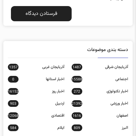
دسته بندی موضوعات
آذربایجان شرقی
آذربایجان غربی
1357
1487
اجتماعی
اخبار استانها
0
15588
اخبار تکنولوژی
اخبار روز
16152
272
اخبار ورزشی
اردبیل
903
21392
اصفهان
اقتصادی
12068
1616
البرز
ایلام
584
809