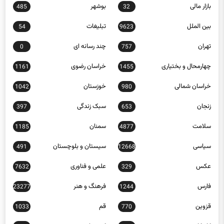
بازار مالی
بوشهر
485
32
بین الملل
تبلیغات
54
9623
تهران
چند رسانه ای
0
757
چهارمحال و بختیاری
خراسان رضوی
1161
1455
خراسان شمالی
خوزستان
1042
980
زنجان
سبک زندگی
397
653
سلامت
سمنان
1185
4877
سیاسی
سیستان و بلوچستان
491
12668
عکس
علمی و فناوری
7632
329
فارس
فرهنگ و هنر
23277
1244
قزوین
قم
1033
770