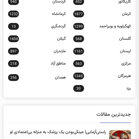
کاریکاتور
کردستان
940
452
کرمان
کرمانشاه
1232
1877
کهگیلویه و بویراحمد
گردشگری
13
1299
گلستان
گیلان
1404
568
لرستان
مازندران
897
1161
مرکزی
مناطق آزاد
218
563
هرمزگان
1345
همدان
256
یزد
30
جدیدترین مقالات
راستی‌آزمایی| عینکی‌بودن یک پزشک به منزله بی‌اعتمادی او