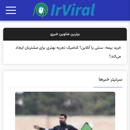
برترین عناوین خبری
خر
سرتیتر خبرها