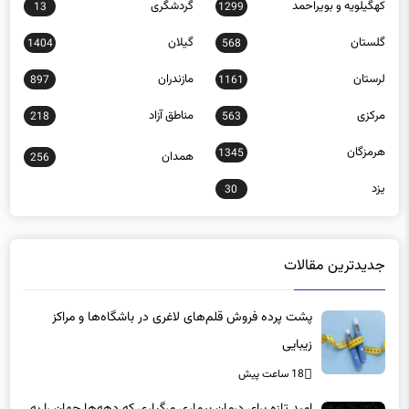
گلستان
گیلان
1404
568
لرستان
مازندران
897
1161
مرکزی
مناطق آزاد
218
563
هرمزگان
1345
همدان
256
یزد
30
جدیدترین مقالات
پشت پرده فروش قلم‌های لاغری در باشگاه‌ها و مراکز
زیبایی
18 ساعت پیش
امید تازه برای درمان بیماری مرگباری که دهه‌ها جهان را به
وحشت انداخت