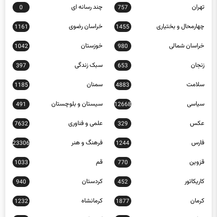
چهارمحال و بختیاری
خراسان رضوی
1161
1455
خراسان شمالی
خوزستان
1042
980
زنجان
سبک زندگی
397
653
سلامت
سمنان
1185
4883
سیاسی
سیستان و بلوچستان
491
12668
عکس
علمی و فناوری
7632
329
فارس
فرهنگ و هنر
23306
1244
قزوین
قم
1033
770
کاریکاتور
کردستان
940
452
کرمان
کرمانشاه
1232
1877
کهگیلویه و بویراحمد
گردشگری
13
1299