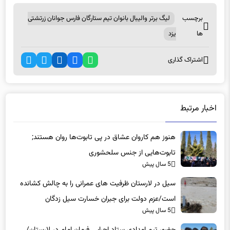
برچسب
لیگ برتر والیبال بانوان تیم ستارگان فارس جوانان زرتشتی
ها
یزد
اشتراک گذاری
اخبار مرتبط
هنوز هم کاروان عشاق در پی تابوت‌ها روان هستند;
تابوت‌هایی از جنس سلحشوری
5 سال پیش
سیل در لارستان ظرفیت های عمرانی را به چالش کشانده
است/عزم دولت برای جبران خسارت سیل زدگان
5 سال پیش
حضور تیم امدادی ستاد اجرایی فرمان امام در لارستان/
فعالیت های امدادی کماکان ادامه دارد