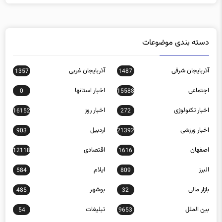
دسته بندی موضوعات
آذربایجان شرقی
آذربایجان غربی
1357
1487
اجتماعی
اخبار استانها
0
15588
اخبار تکنولوژی
اخبار روز
16152
272
اخبار ورزشی
اردبیل
903
21392
اصفهان
اقتصادی
12118
1616
البرز
ایلام
584
809
بازار مالی
بوشهر
485
32
بین الملل
تبلیغات
54
9653
تهران
چند رسانه ای
0
757