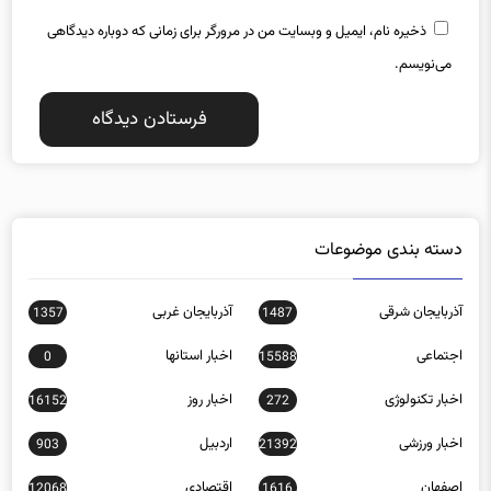
ذخیره نام، ایمیل و وبسایت من در مرورگر برای زمانی که دوباره دیدگاهی
می‌نویسم.
دسته بندی موضوعات
آذربایجان شرقی
آذربایجان غربی
1357
1487
اجتماعی
اخبار استانها
0
15588
اخبار تکنولوژی
اخبار روز
16152
272
اخبار ورزشی
اردبیل
903
21392
اصفهان
اقتصادی
12068
1616