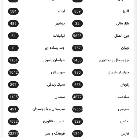
البرز
ایلام
584
809
بازار مالی
بوشهر
485
32
بین الملل
تبلیغات
54
9623
تهران
چند رسانه ای
0
757
چهارمحال و بختیاری
خراسان رضوی
1161
1455
خراسان شمالی
خوزستان
1042
980
زنجان
سبک زندگی
397
653
سلامت
سمنان
1185
4877
سیاسی
سیستان و بلوچستان
491
12668
عکس
علمی و فناوری
7632
329
فارس
فرهنگ و هنر
23277
1244