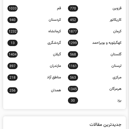
قزوین
قم
1033
770
کاریکاتور
کردستان
940
452
کرمان
کرمانشاه
1232
1877
کهگیلویه و بویراحمد
گردشگری
13
1299
گلستان
گیلان
1404
568
لرستان
مازندران
897
1161
مرکزی
مناطق آزاد
218
563
هرمزگان
1345
همدان
256
یزد
30
جدیدترین مقالات