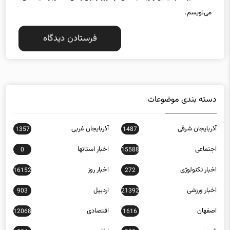
دسته بندی موضوعات
آذربایجان شرقی
آذربایجان غربی
1357
1487
اجتماعی
اخبار استانها
0
15588
اخبار تکنولوژی
اخبار روز
16152
272
اخبار ورزشی
اردبیل
903
21392
اصفهان
اقتصادی
12068
1616
البرز
ایلام
584
809