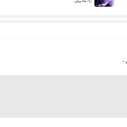
7 ماه پیش
د
*