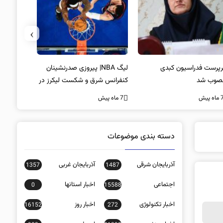
›
پرست فدراسیون کبدی
لیگ NBA| پیروزی صدرنشینان
خط و نشان
صوب شد
کنفرانس شرق و شکست لیکرز در
7 ماه پیش
غیاب جیمز
ه پیش
7 ماه پیش
دسته بندی موضوعات
آذربایجان شرقی
آذربایجان غربی
1357
1487
اجتماعی
اخبار استانها
0
15588
اخبار تکنولوژی
اخبار روز
16152
272