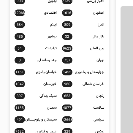
اخبار ورزشی
اردبیل
903
21392
اصفهان
اقتصادی
12068
1616
البرز
ایلام
584
809
بازار مالی
بوشهر
485
32
بین الملل
تبلیغات
54
9623
تهران
چند رسانه ای
0
757
چهارمحال و بختیاری
خراسان رضوی
1161
1455
خراسان شمالی
خوزستان
1042
980
زنجان
سبک زندگی
397
653
سلامت
سمنان
1185
4877
سیاسی
سیستان و بلوچستان
491
12668
عکس
علمی و فناوری
7632
329