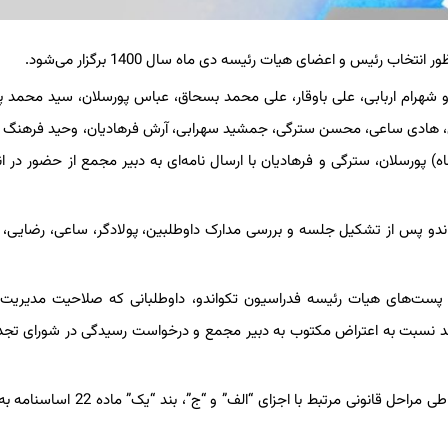
 انتخاب رئیس و اعضای هیات رئیسه دی ماه سال 1400 برگزار می‌شود.
روز شنبه، 24 مهرماه به پایان رسید و شهرام اربابی، علی باوقار، علی محمد بسحاق، عباس پورسلان، سید محمد
ادی ساعی، محسن سترگی، جمشید سهرابی، آرش فرهادیان، وحید فرهنگ و 
ی حضور نام نویسی کردند؛ شب گذشته (سه شنبه، 27 مهرماه) پورسلان، سترگی و فرهادیان با ارسال نامه‌ای به دبیر مجمع از حضور 
ندو پس از تشکیل جلسه و بررسی مدارک داوطلبین، پولادگر، ساعی، رضایی
 وثاقت پست‌های هیات رئیسه فدراسیون تکواندو، داوطلبانی که صلاحیت مدیریت آ
ند نسبت به اعتراض مکتوب به دبیر مجمع و درخواست رسیدگی در شورای تجد
براساس ماده 10 دستورالعمل، لیست نفرات تایید شده مدیریتی برای طی مراحل قانونی مرتبط با اجزا