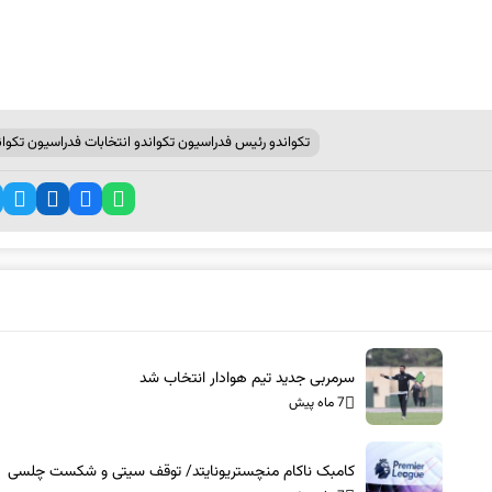
تکواندو رئیس فدراسیون تکواندو انتخابات فدراسیون تکوان
سرمربی جدید تیم هوادار انتخاب شد
7 ماه پیش
کامبک ناکام منچستریونایتد/ توقف سیتی و شکست چلسی