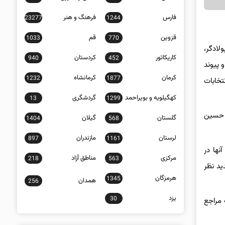
فارس
فرهنگ و هنر
23277
1244
قزوین
قم
1033
770
 پولادگر،
کاریکاتور
کردستان
940
452
پیوند
کرمان
کرمانشاه
1232
1877
در انتخابات
کهگیلویه و بویراحمد
گردشگری
13
1299
، حسین
گلستان
گیلان
1404
568
لرستان
مازندران
897
1161
نها در
مرکزی
مناطق آزاد
218
563
ید نظر
هرمزگان
1345
همدان
256
یزد
30
ی “الف” و “ج”، بند “یک” ماده 22 اساسنامه به مراجع