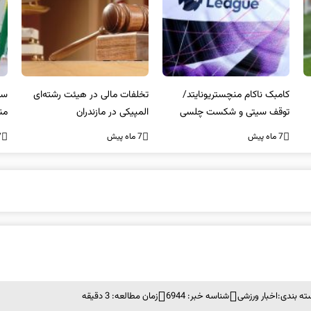
کامبک ناکام منچستریونایتد/
تخلفات مالی در هیئت رشته‌ای
سر
توقف سیتی و شکست چلسی
المپیکی در مازندران
من
7 ماه پیش
7 ماه پیش
7 ما
ته بندی:
اخبار ورزشی
شناسه خبر: 6944
زمان مطالعه: 3 دقیقه