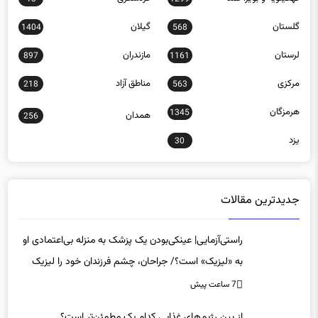
گلستان
گیلان
1404
568
لرستان
مازندران
897
1161
مرکزی
مناطق آزاد
218
563
هرمزگان
1345
همدان
256
یزد
30
جدیدترین مقالات
راستی‌آزمایی| عینکی‌بودن یک پزشک به منزله بی‌اعتمادی او
به «لیزیک» است؟/ جراحان، چشم فرزندان خود را لیزیک
می‌کنند؟
7 ساعت پیش
از بین رژیم‌های غذایی کدام یک مطمئن‌تر است؟‌