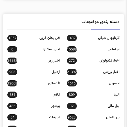
دسته بندی موضوعات
آذربایجان شرقی
آذربایجان غربی
1357
1487
اجتماعی
اخبار استانها
0
15588
اخبار تکنولوژی
اخبار روز
16152
272
اخبار ورزشی
اردبیل
903
21392
اصفهان
اقتصادی
12068
1616
البرز
ایلام
584
809
بازار مالی
بوشهر
485
32
بین الملل
تبلیغات
54
9623