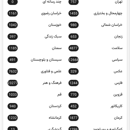
تهران
چند رسانه ای
0
757
چهارمحال و بختیاری
خراسان رضوی
1161
1455
خراسان شمالی
خوزستان
1042
980
زنجان
سبک زندگی
397
653
سلامت
سمنان
1185
4877
سیاسی
سیستان و بلوچستان
491
12668
عکس
علمی و فناوری
7632
329
فارس
فرهنگ و هنر
23277
1244
قزوین
قم
1033
770
کاریکاتور
کردستان
940
452
کرمان
کرمانشاه
1232
1877
کهگیلویه و بویراحمد
گردشگری
13
1299