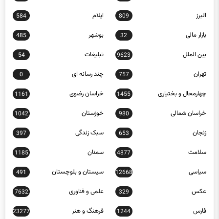
البرز
ایلام
584
809
بازار مالی
بوشهر
485
32
بین الملل
تبلیغات
54
9623
تهران
چند رسانه ای
0
757
چهارمحال و بختیاری
خراسان رضوی
1161
1455
خراسان شمالی
خوزستان
1042
980
زنجان
سبک زندگی
397
653
سلامت
سمنان
1185
4877
سیاسی
سیستان و بلوچستان
491
12668
عکس
علمی و فناوری
7632
329
فارس
فرهنگ و هنر
23277
1244