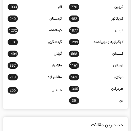
قزوین
قم
1033
770
کاریکاتور
کردستان
940
452
کرمان
کرمانشاه
1232
1877
کهگیلویه و بویراحمد
گردشگری
13
1299
گلستان
گیلان
1404
568
لرستان
مازندران
897
1161
مرکزی
مناطق آزاد
218
563
هرمزگان
1345
همدان
256
یزد
30
جدیدترین مقالات