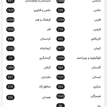
سیاسی
سیستان و بلوچستان
491
12668
عکس
علمی و فناوری
7632
329
فارس
فرهنگ و هنر
23206
1244
قزوین
قم
1033
770
کاریکاتور
کردستان
940
452
کرمان
کرمانشاه
1232
1877
کهگیلویه و بویراحمد
گردشگری
13
1299
گلستان
گیلان
1404
568
لرستان
مازندران
897
1161
مرکزی
مناطق آزاد
218
563
هرمزگان
1345
همدان
256
یزد
30