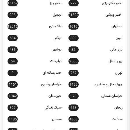
اخبار تکنولوژی
اخبار روز
16152
272
اخبار ورزشی
اردبیل
903
21392
اصفهان
اقتصادی
12016
1616
البرز
ایلام
584
809
بازار مالی
بوشهر
485
32
بین الملل
تبلیغات
54
9565
تهران
چند رسانه ای
0
757
چهارمحال و بختیاری
خراسان رضوی
1161
1455
خراسان شمالی
خوزستان
1042
978
زنجان
سبک زندگی
397
653
سلامت
سمنان
1185
4868