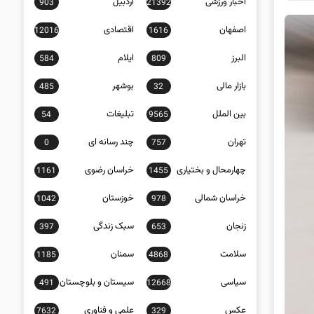
اخبار ورزشی
اردبیل
903
21392
اصفهان
اقتصادی
12016
1616
البرز
ایلام
584
809
بازار مالی
بوشهر
485
32
بین الملل
تبلیغات
54
9565
تهران
چند رسانه ای
0
757
چهارمحال و بختیاری
خراسان رضوی
1161
1455
خراسان شمالی
خوزستان
1042
978
زنجان
سبک زندگی
397
653
سلامت
سمنان
1185
4868
سیاسی
سیستان و بلوچستان
491
12668
عکس
علمی و فناوری
7632
329