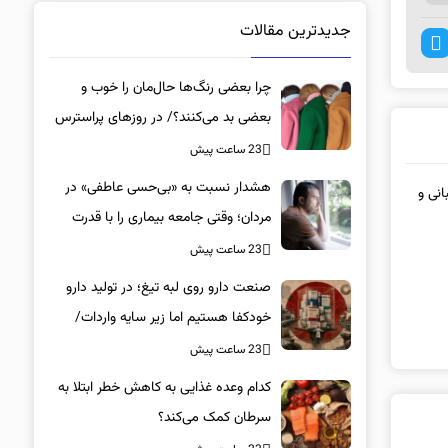
جدیدترین مقالات
چرا بعضی رنگ‌ها حال‌مان را خوب و
بعضی بد می‌کنند؟/ در روزهای پراسترس
این رنگ‌ها را بپوشید
23 ساعت پیش
هشدار نسبت به «بی‌حسی عاطفی» در
انی و
مردان؛ وقتی جامعه بیماری را با قدرت
اشتباه می‌گیرد
23 ساعت پیش
صنعت دارو روی لبه تیغ؛ در تولید دارو
خودکفا هستیم اما زیر سایه واردات/
کدام داروها این روزها کمیاب شده‌اند؟/
23 ساعت پیش
«کشور سه ماه ذخیره دارویی دارد»
کدام وعده غذایی به کاهش خطر ابتلا به
سرطان کمک می‌کند؟