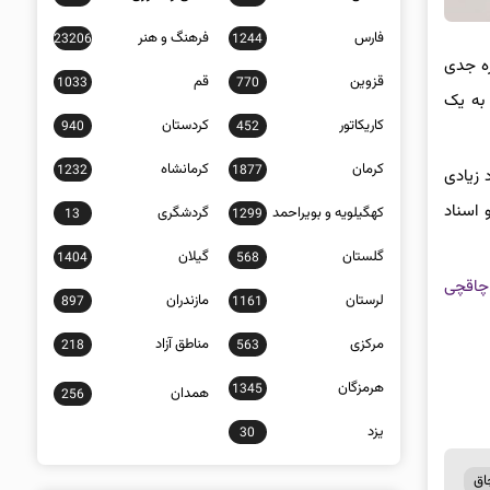
فارس
فرهنگ و هنر
23206
1244
زه جدی
قزوین
قم
1033
770
 به یک
کاریکاتور
کردستان
940
452
کرمان
کرمانشاه
1232
1877
 زیادی
 اسناد
کهگیلویه و بویراحمد
گردشگری
13
1299
گلستان
گیلان
1404
568
چاقچی
لرستان
مازندران
897
1161
مرکزی
مناطق آزاد
218
563
هرمزگان
1345
همدان
256
یزد
30
اق