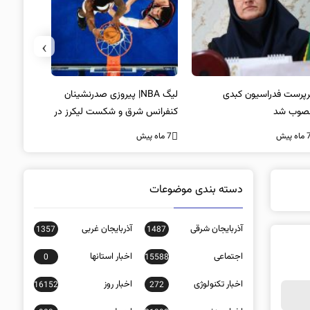
›
پرست فدراسیون کبدی
لیگ NBA| پیروزی صدرنشینان
خط و نشان
صوب شد
کنفرانس شرق و شکست لیکرز در
7 ماه پیش
غیاب جیمز
ه پیش
7 ماه پیش
دسته بندی موضوعات
آذربایجان شرقی
آذربایجان غربی
1357
1487
اجتماعی
اخبار استانها
0
15588
اخبار تکنولوژی
اخبار روز
16152
272