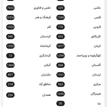
عکس
علمی و فناوری
7632
329
فارس
فرهنگ و هنر
23334
1244
قزوین
قم
1033
770
کاریکاتور
کردستان
940
452
کرمان
کرمانشاه
1232
1877
کهگیلویه و بویراحمد
گردشگری
13
1299
گلستان
گیلان
1404
568
لرستان
مازندران
897
1161
مرکزی
مناطق آزاد
218
563
هرمزگان
1345
همدان
256
یزد
30