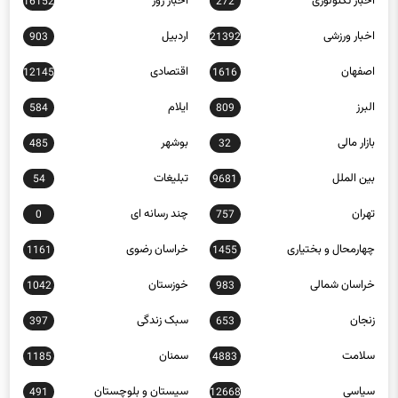
اخبار تکنولوژی
اخبار روز
16152
272
اخبار ورزشی
اردبیل
903
21392
اصفهان
اقتصادی
12145
1616
البرز
ایلام
584
809
بازار مالی
بوشهر
485
32
بین الملل
تبلیغات
54
9681
تهران
چند رسانه ای
0
757
چهارمحال و بختیاری
خراسان رضوی
1161
1455
خراسان شمالی
خوزستان
1042
983
زنجان
سبک زندگی
397
653
سلامت
سمنان
1185
4883
سیاسی
سیستان و بلوچستان
491
12668