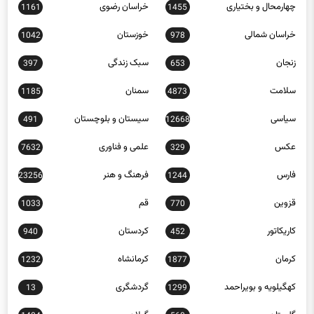
0
757
چهارمحال و بختیاری
خراسان رضوی
1161
1455
خراسان شمالی
خوزستان
1042
978
زنجان
سبک زندگی
397
653
سلامت
سمنان
1185
4873
سیاسی
سیستان و بلوچستان
491
12668
عکس
علمی و فناوری
7632
329
فارس
فرهنگ و هنر
23256
1244
قزوین
قم
1033
770
کاریکاتور
کردستان
940
452
کرمان
کرمانشاه
1232
1877
کهگیلویه و بویراحمد
گردشگری
13
1299