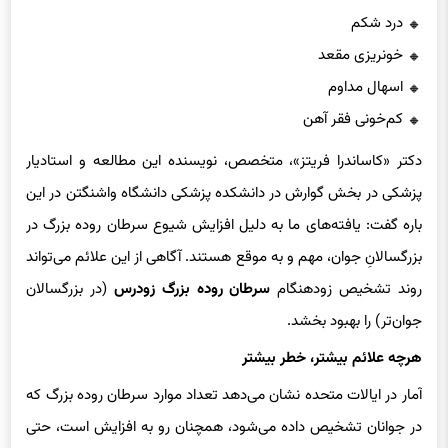
دو سال قبل از تشخیص سرطان روده بزرگ ظاهر می‌شوند، عبارتند از:
درد شکم
خونریزی مقعد
اسهال مداوم
کم‌خونی فقر آهن
دکتر «کاساندرا فریتز»، متخصص، نویسنده این مطالعه و استادیار
پزشکی در بخش گوارش در دانشکده پزشکی دانشگاه واشنگتن در این
باره گفت: یافته‌های ما به دلیل افزایش شیوع سرطان روده بزرگ در
بزرگسالانِ جوان، مهم و به موقع هستند. آگاهی از این علائم می‌تواند
روند تشخیص زودهنگام
سرطان روده بزرگ
زودرس
(در بزرگسالان
جوان‌تر) را بهبود بخشد.
هرچه علائم بیشتر، خطر بیشتر
آمار در ایالات متحده نشان می‌دهد تعداد موارد سرطان روده بزرگ که