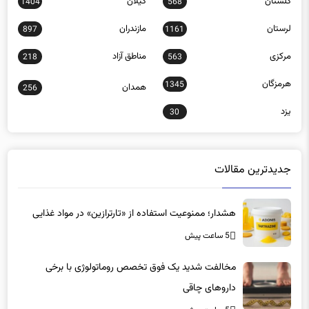
گلستان
گیلان
1404
568
لرستان
مازندران
897
1161
مرکزی
مناطق آزاد
218
563
هرمزگان
1345
همدان
256
یزد
30
جدیدترین مقالات
هشدار؛ ممنوعیت استفاده از «تارترازین» در مواد غذایی
5 ساعت پیش
مخالفت شدید یک فوق تخصص روماتولوژی با برخی
داروهای چاقی