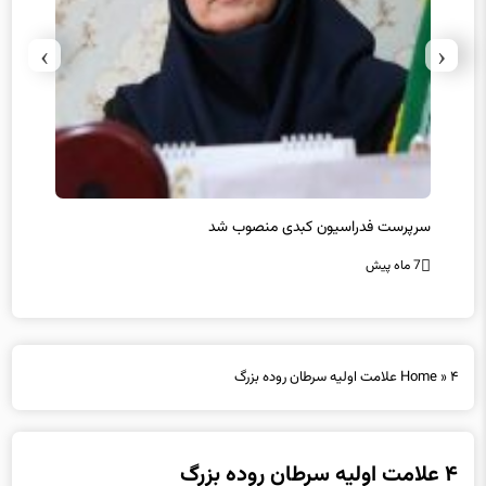
›
‹
سرپرست فدراسیون کبدی منصوب شد
در غی
7 ماه پیش
7 ماه پیش
۴ علامت اولیه سرطان روده بزرگ
»
Home