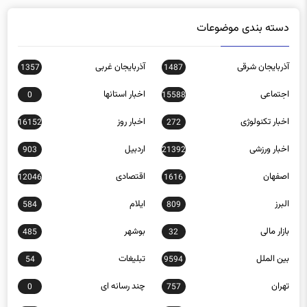
دسته بندی موضوعات
آذربایجان شرقی
آذربایجان غربی
1357
1487
اجتماعی
اخبار استانها
0
15588
اخبار تکنولوژی
اخبار روز
16152
272
اخبار ورزشی
اردبیل
903
21392
اصفهان
اقتصادی
12046
1616
البرز
ایلام
584
809
بازار مالی
بوشهر
485
32
بین الملل
تبلیغات
54
9594
تهران
چند رسانه ای