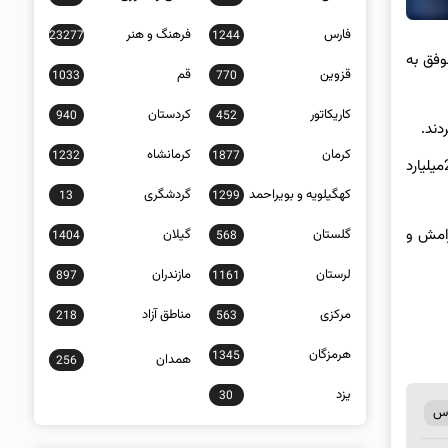
فارس
فرهنگ و هنر
23277
1244
وفق به
قزوین
قم
1033
770
کاریکاتور
کردستان
940
452
کرمان
کرمانشاه
1232
1877
فرمانده انتظامی شهرستان بندر عباس با اشاره به اینکه در این رابطه یک نفر دستگیر شد، خاطرنشان کرد: کارشناسان ارزش محموله کشف شده را 2میلیارد
کهگیلویه و بویراحمد
گردشگری
13
1299
رامش و
گلستان
گیلان
1404
568
لرستان
مازندران
897
1161
مرکزی
مناطق آزاد
218
563
هرمزگان
1345
همدان
256
یزد
30
اس