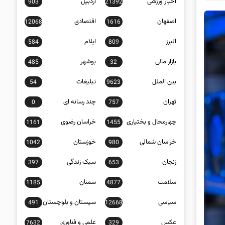
اخبار ورزشی
اردبیل
903
21392
اصفهان
اقتصادی
12068
1616
البرز
ایلام
584
809
بازار مالی
بوشهر
485
32
بین الملل
تبلیغات
54
9623
تهران
چند رسانه ای
0
757
چهارمحال و بختیاری
خراسان رضوی
1161
1455
خراسان شمالی
خوزستان
1042
980
زنجان
سبک زندگی
397
653
سلامت
سمنان
1185
4877
سیاسی
سیستان و بلوچستان
491
12668
عکس
علمی و فناوری
7632
329