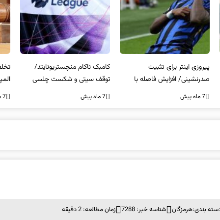
کامبک ناکام منچستریونایتد/
تخلفات مالی در هیئت رشته‌ای
سر
توقف سیتی و شکست چلسی
المپیکی در مازندران
من
7 ماه پیش
7 ماه پیش
7 ما
سته بندی:
هرمزگان
شناسه خبر: 7288
زمان مطالعه: 2 دقیقه