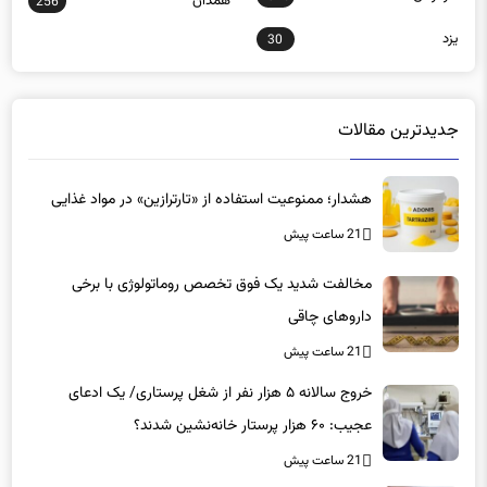
همدان
256
یزد
30
جدیدترین مقالات
هشدار؛ ممنوعیت استفاده از «تارترازین» در مواد غذایی
21 ساعت پیش
مخالفت شدید یک فوق تخصص روماتولوژی با برخی
داروهای چاقی
21 ساعت پیش
خروج سالانه ۵ هزار نفر از شغل پرستاری/ یک ادعای
عجیب: ۶۰ هزار پرستار خانه‌نشین شدند؟
21 ساعت پیش