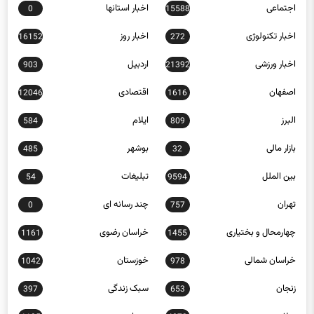
اجتماعی
اخبار استانها
0
15588
اخبار تکنولوژی
اخبار روز
16152
272
اخبار ورزشی
اردبیل
903
21392
اصفهان
اقتصادی
12046
1616
البرز
ایلام
584
809
بازار مالی
بوشهر
485
32
بین الملل
تبلیغات
54
9594
تهران
چند رسانه ای
0
757
چهارمحال و بختیاری
خراسان رضوی
1161
1455
خراسان شمالی
خوزستان
1042
978
زنجان
سبک زندگی
397
653