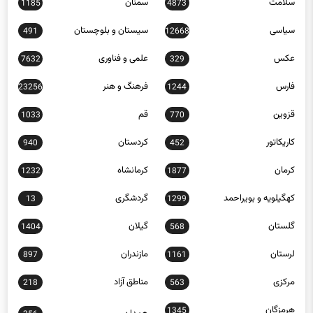
سلامت
سمنان
1185
4873
سیاسی
سیستان و بلوچستان
491
12668
عکس
علمی و فناوری
7632
329
فارس
فرهنگ و هنر
23256
1244
قزوین
قم
1033
770
کاریکاتور
کردستان
940
452
کرمان
کرمانشاه
1232
1877
کهگیلویه و بویراحمد
گردشگری
13
1299
گلستان
گیلان
1404
568
لرستان
مازندران
897
1161
مرکزی
مناطق آزاد
218
563
هرمزگان
1345