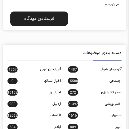
می‌نویسم.
دسته بندی موضوعات
آذربایجان شرقی
آذربایجان غربی
1357
1487
اجتماعی
اخبار استانها
0
15588
اخبار تکنولوژی
اخبار روز
16152
272
اخبار ورزشی
اردبیل
903
21392
اصفهان
اقتصادی
12068
1616
البرز
ایلام
584
809