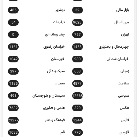
بازار مالی
بوشهر
485
32
بین الملل
تبلیغات
54
9623
تهران
چند رسانه ای
0
757
چهارمحال و بختیاری
خراسان رضوی
1161
1455
خراسان شمالی
خوزستان
1042
980
زنجان
سبک زندگی
397
653
سلامت
سمنان
1185
4877
سیاسی
سیستان و بلوچستان
491
12668
عکس
علمی و فناوری
7632
329
فارس
فرهنگ و هنر
23277
1244
قزوین
قم
1033
770