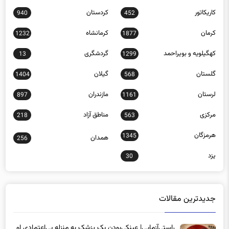
کاریکاتور
کردستان
940
452
کرمان
کرمانشاه
1232
1877
کهگیلویه و بویراحمد
گردشگری
13
1299
گلستان
گیلان
1404
568
لرستان
مازندران
897
1161
مرکزی
مناطق آزاد
218
563
هرمزگان
1345
همدان
256
یزد
30
جدیدترین مقالات
راستی‌آزمایی| عینکی‌بودن یک پزشک به منزله بی‌اعتمادی او