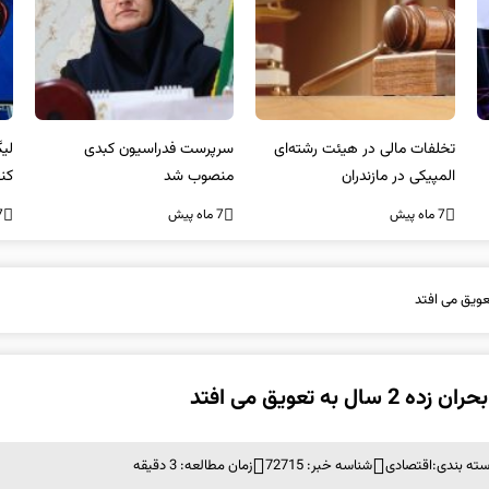
سرپرست فدراسیون کبدی
لیگ NBA| پیروزی صدرنشینان
خط
منصوب شد
کنفرانس شرق و شکست لیکرز در
7 ما
غیاب جیمز
7 ماه پیش
7 ماه پیش
تعویق می افتد
ته بندی:
اقتصادی
شناسه خبر: 72715
زمان مطالعه: 3 دقیقه