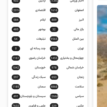
اخبار ورزشی
اردبیل
903
21392
اصفهان
اقتصادی
12016
1616
البرز
ایلام
584
809
بازار مالی
بوشهر
485
32
بین الملل
تبلیغات
54
9565
تهران
چند رسانه ای
0
757
چهارمحال و بختیاری
خراسان رضوی
1161
1455
خراسان شمالی
خوزستان
1042
978
زنجان
سبک زندگی
397
653
سلامت
سمنان
1185
4868
سیاسی
سیستان و بلوچستان
491
12668
عکس
علمی و فناوری
7632
329