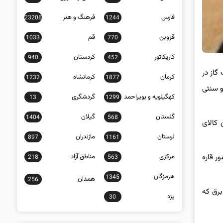
فارس
فرهنگ و هنر
23206
1244
قزوین
قم
1033
770
کاریکاتور
کردستان
940
452
گاز در
کرمان
کرمانشاه
1232
1877
 سنتی
کهگیلویه و بویراحمد
گردشگری
13
1299
گلستان
گیلان
1404
568
 کالای
لرستان
مازندران
897
1161
مرکزی
مناطق آزاد
ر قاره
218
563
هرمزگان
1345
همدان
256
برق که
یزد
30