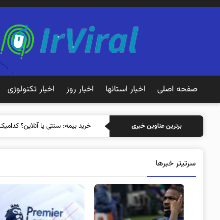
صفحه اصلی
اخبار استانها
اخبار روز
اخبار تکنولوژی
خرید بیمه: سنتی یا آنلاین؟ کدامیک
برترین عناوین خبری
سرتیتر خبرها