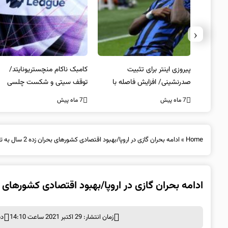
‹
کامبک ناکام منچستریونایتد/
تخلفات مالی در هیئت رشته‌ای
 با
توقف سیتی و شکست چلسی
المپیکی در مازندران
7 ماه پیش
7 ماه پیش
Home
»
ادامه بحران گازی در اروپا/بهبود اقتصادی کشورهای بحران زده 2 سال به تعویق می افتد
ادامه بحران گازی در اروپا/بهبود اقتصادی کشورهای بحران زده 2 سال به 
زمان انتشار: 29 اکتبر 2021 ساعت 14:10
دس