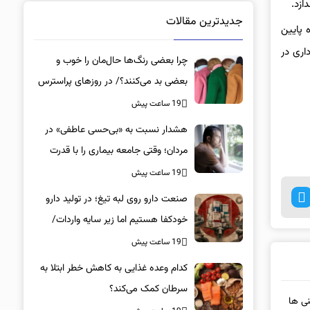
جدیدترین مقالات
 پایین
اری در
چرا بعضی رنگ‌ها حال‌مان را خوب و
بعضی بد می‌کنند؟/ در روزهای پراسترس
این رنگ‌ها را بپوشید
19 ساعت پیش
هشدار نسبت به «بی‌حسی عاطفی» در
مردان؛ وقتی جامعه بیماری را با قدرت
اشتباه می‌گیرد
19 ساعت پیش
صنعت دارو روی لبه تیغ؛ در تولید دارو
خودکفا هستیم اما زیر سایه واردات/
کدام داروها این روزها کمیاب شده‌اند؟/
19 ساعت پیش
«کشور سه ماه ذخیره دارویی دارد»
کدام وعده غذایی به کاهش خطر ابتلا به
سرطان کمک می‌کند؟
نی ها