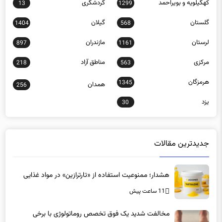
کهگیلویه و بویراحمد
گردشگری
13
1299
گلستان
گیلان
1404
568
لرستان
مازندران
897
1161
مرکزی
مناطق آزاد
218
563
هرمزگان
1345
همدان
256
یزد
30
جدیدترین مقالات
هشدار؛ ممنوعیت استفاده از «تارترازین» در مواد غذایی
11 ساعت پیش