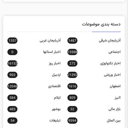
دسته بندی موضوعات
آذربایجان شرقی
آذربایجان غربی
1357
1487
اجتماعی
اخبار استانها
0
15588
اخبار تکنولوژی
اخبار روز
16152
272
اخبار ورزشی
اردبیل
903
21392
اصفهان
اقتصادی
12046
1616
البرز
ایلام
584
809
بازار مالی
بوشهر
485
32