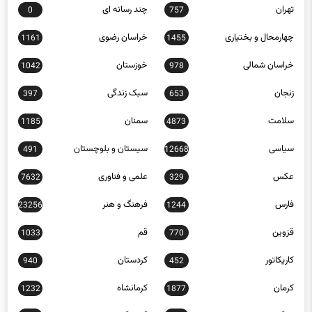
بین الملل
تبلیغات
54
9594
تهران
چند رسانه ای
0
757
چهارمحال و بختیاری
خراسان رضوی
1161
1455
خراسان شمالی
خوزستان
1042
978
زنجان
سبک زندگی
397
653
سلامت
سمنان
1185
4873
سیاسی
سیستان و بلوچستان
491
12668
عکس
علمی و فناوری
7632
329
فارس
فرهنگ و هنر
23256
1244
قزوین
قم
1033
770
کاریکاتور
کردستان
940
452
کرمان
کرمانشاه
1232
1877