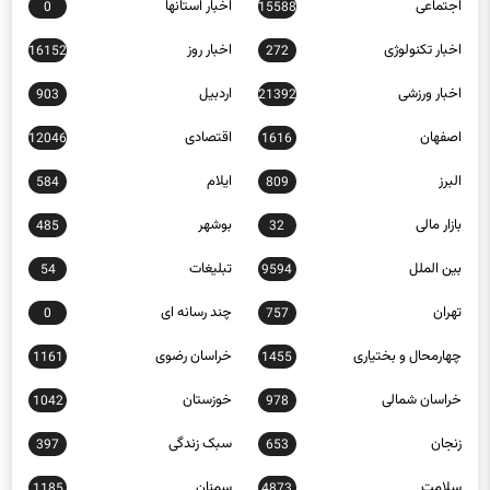
اخبار تکنولوژی
اخبار روز
16152
272
اخبار ورزشی
اردبیل
903
21392
اصفهان
اقتصادی
12046
1616
البرز
ایلام
584
809
بازار مالی
بوشهر
485
32
بین الملل
تبلیغات
54
9594
تهران
چند رسانه ای
0
757
چهارمحال و بختیاری
خراسان رضوی
1161
1455
خراسان شمالی
خوزستان
1042
978
زنجان
سبک زندگی
397
653
سلامت
سمنان
1185
4873