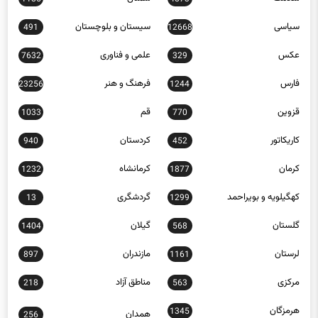
سیاسی
سیستان و بلوچستان
491
12668
عکس
علمی و فناوری
7632
329
فارس
فرهنگ و هنر
23256
1244
قزوین
قم
1033
770
کاریکاتور
کردستان
940
452
کرمان
کرمانشاه
1232
1877
کهگیلویه و بویراحمد
گردشگری
13
1299
گلستان
گیلان
1404
568
لرستان
مازندران
897
1161
مرکزی
مناطق آزاد
218
563
هرمزگان
1345
همدان
256
یزد