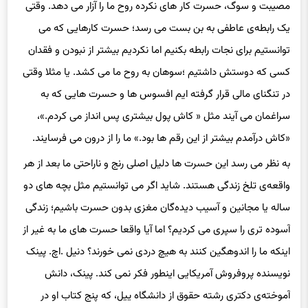
یک رابطه‌ی عاطفی به بن بست می رسد؛ حسرت کارهایی که می
توانستیم برای نجات رابطه بکنیم اما نکردیم بیشتر از نبودن و فقدان
کسی که دوستش داشتیم ؛سوهان به روح ما می کشد. یا مثلا وقتی
در تنگنای مالی قرار گرفته ایم افسوس ها و حسرت هایی که به
سراغمان می آیند مثل « کاش پول بیشتری پس انداز می کردم.»،
«کاش درآمدم بیشتر از این رقم ها بود.» ما را از درون می فرسایند.
به نظر می رسد این حسرت ها دلیل اصلی رنج و ناراحتی ما بعد از هر
واقعه‌ی تلخ زندگی هستند. شاید اگر می توانستیم مثل بچه های دو
ساله یا مجانین و آسیب دیده‌گان مغزی بدون حسرت باشیم؛ زندگی
آسوده تری را سپری می کردیم؟ اما آیا واقعا حسرت های‌ ما به غیر از
اینکه ما را اندوهگین کنند به هیچ دردی نمی خورند؟ دنیل .اچ. پینک
نویسنده پروفروش آمریکایی اینطور فکر نمی کند. پینک، دانش
آموخته‌ی دکتری رشته حقوق از دانشگاه ییل، که پنج کتاب او در
فهرست پرفروش های نیویورک تایمز قرار دارند؛ در کتاب اخیرش «