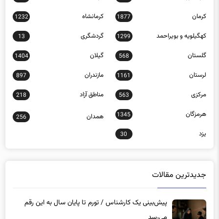
کرمان
کرمانشاه
1232
1877
کهگیلویه و بویراحمد
گردشگری
13
1299
گلستان
گیلان
1404
568
لرستان
مازندران
897
1161
مرکزی
مناطق آزاد
218
563
هرمزگان
1345
همدان
256
یزد
30
جدیدترین مقالات
پیش‌بینی یک کارشناس / تورم تا پایان سال به این رقم
می‌رسد
1 روز پیش