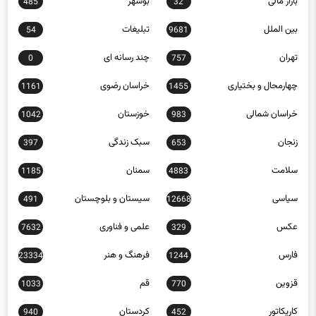
بین الملل
تبلیغات
54
9681
تهران
چند رسانه ای
0
757
چهارمحال و بختیاری
خراسان رضوی
1161
1455
خراسان شمالی
خوزستان
1042
983
زنجان
سبک زندگی
397
653
سلامت
سمنان
1185
4883
سیاسی
سیستان و بلوچستان
491
12668
عکس
علمی و فناوری
7632
329
فارس
فرهنگ و هنر
23334
1244
قزوین
قم
1033
770
کاریکاتور
کردستان
940
452