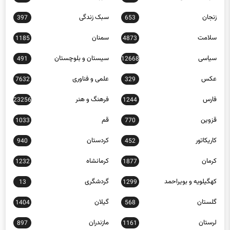
زنجان
سبک زندگی
397
653
سلامت
سمنان
1185
4873
سیاسی
سیستان و بلوچستان
491
12668
عکس
علمی و فناوری
7632
329
فارس
فرهنگ و هنر
23256
1244
قزوین
قم
1033
770
کاریکاتور
کردستان
940
452
کرمان
کرمانشاه
1232
1877
کهگیلویه و بویراحمد
گردشگری
13
1299
گلستان
گیلان
1404
568
لرستان
مازندران
897
1161