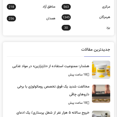
مرکزی
مناطق آزاد
218
563
هرمزگان
1345
همدان
256
یزد
30
جدیدترین مقالات
هشدار؛ ممنوعیت استفاده از «تارترازین» در مواد غذایی
18 ساعت پیش
مخالفت شدید یک فوق تخصص روماتولوژی با برخی
داروهای چاقی
18 ساعت پیش
خروج سالانه ۵ هزار نفر از شغل پرستاری/ یک ادعای