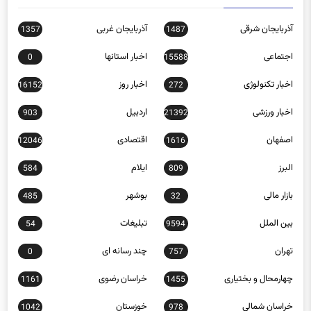
آذربایجان شرقی
آذربایجان غربی
1357
1487
اجتماعی
اخبار استانها
0
15588
اخبار تکنولوژی
اخبار روز
16152
272
اخبار ورزشی
اردبیل
903
21392
اصفهان
اقتصادی
12046
1616
البرز
ایلام
584
809
بازار مالی
بوشهر
485
32
بین الملل
تبلیغات
54
9594
تهران
چند رسانه ای
0
757
چهارمحال و بختیاری
خراسان رضوی
1161
1455
خراسان شمالی
خوزستان
1042
978