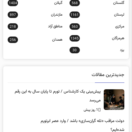
گلستان
گیلان
1404
568
لرستان
مازندران
897
1161
مرکزی
مناطق آزاد
218
563
هرمزگان
1345
همدان
256
یزد
30
جدیدترین مقالات
پیش‌بینی یک کارشناس / تورم تا پایان سال به این رقم
می‌رسد
1 روز پیش
دولت مراقب «تله گران‌سازی» باشد / وارد عصر ابرتورم
شده‌ایم؟