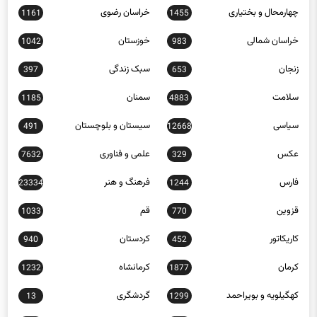
چهارمحال و بختیاری
خراسان رضوی
1161
1455
خراسان شمالی
خوزستان
1042
983
زنجان
سبک زندگی
397
653
سلامت
سمنان
1185
4883
سیاسی
سیستان و بلوچستان
491
12668
عکس
علمی و فناوری
7632
329
فارس
فرهنگ و هنر
23334
1244
قزوین
قم
1033
770
کاریکاتور
کردستان
940
452
کرمان
کرمانشاه
1232
1877
کهگیلویه و بویراحمد
گردشگری
13
1299