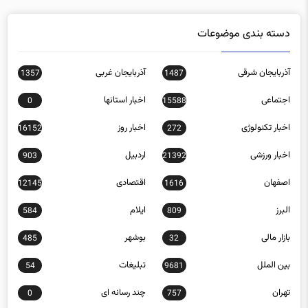
دسته بندی موضوعات
آذربایجان شرقی
آذربایجان غربی
1357
1487
اجتماعی
اخبار استانها
0
15588
اخبار تکنولوژی
اخبار روز
16152
272
اخبار ورزشی
اردبیل
903
21392
اصفهان
اقتصادی
12145
1616
البرز
ایلام
584
809
بازار مالی
بوشهر
485
32
بین الملل
تبلیغات
54
9681
تهران
چند رسانه ای
0
757