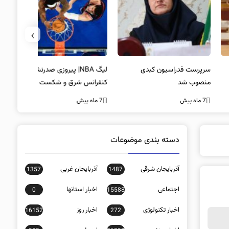
›
پرست فدراسیون کبدی
لیگ NBA| پیروزی صدرنشینان
خط و نشان
صوب شد
کنفرانس شرق و شکست لیکرز در
7 ماه پیش
غیاب جیمز
ه پیش
7 ماه پیش
دسته بندی موضوعات
آذربایجان شرقی
آذربایجان غربی
1357
1487
اجتماعی
اخبار استانها
0
15588
اخبار تکنولوژی
اخبار روز
16152
272