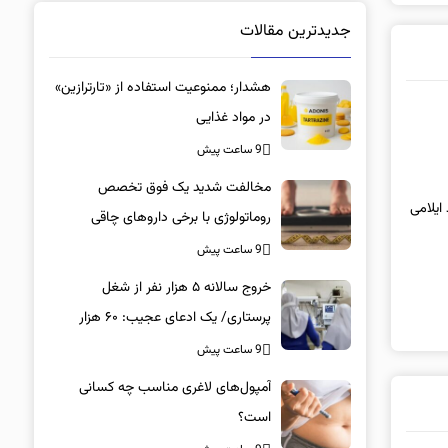
جدیدترین مقالات
هشدار؛ ممنوعیت استفاده از «تارترازین»
در مواد غذایی
9 ساعت پیش
مخالفت شدید یک فوق تخصص
روماتولوژی با برخی داروهای چاقی
9 ساعت پیش
خروج سالانه ۵ هزار نفر از شغل
پرستاری/ یک ادعای عجیب: ۶۰ هزار
پرستار خانه‌نشین شدند؟
9 ساعت پیش
آمپول‌های لاغری مناسب چه کسانی
است؟