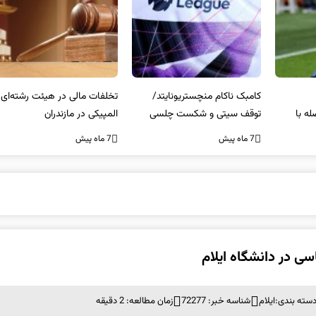
کامبک ناکام منچستریونایتد/
تخلفات مالی در هیئت رشته‌ای
سر
توقف سیتی و شکست چلسی
المپیکی در مازندران
من
7 ماه پیش
7 ماه پیش
7 ما
سته بندی:
ایلام
شناسه خبر: 72277
زمان مطالعه: 2 دقیقه