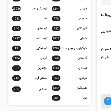
فارس
فرهنگ و هنر
23256
1244
والی تمام امور مربوط به
قزوین
قم
1033
770
کاریکاتور
کردستان
940
452
وی افزود: از این مجموع، تعداد ۱۲۱۷ دانشجو به صورت روزانه و ۷۶ نفر به صورت شبانه پذیرش شدند و از مجموع پذیرفته‌شدگان ۵۲۴ نفر پسر و ۷۶۹ نفر
کرمان
کرمانشاه
1232
1877
کهگیلویه و بویراحمد
گردشگری
13
1299
مدیر امور آموزشی دانشگاه، در خصوص آمار پذیرش دانشکده‌ها در سال تحصیلی جدید تحصیلی تصریح کرد: ۲۰۲ دانشجو در دانشکده کشاورزی، ۲۶۳ نفر در
دانشکده فنی و مهندسی، ۱۲۳ نفر در دانشکده علوم پایه، ۱۷۷ نفر در دانشکده پیرادامپزشکی، ۹۵ نفر در دانشکده الهیات و معارف اسلامی و ۵۶ نفر در
گلستان
گیلان
1404
568
لرستان
مازندران
897
1161
مرکزی
مناطق آزاد
218
563
هرمزگان
1345
همدان
256
یزد
30