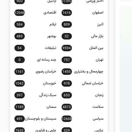
اخبار ورزشی
اردبیل
903
21392
اصفهان
اقتصادی
12046
1616
البرز
ایلام
584
809
بازار مالی
بوشهر
485
32
بین الملل
تبلیغات
54
9594
تهران
چند رسانه ای
0
757
چهارمحال و بختیاری
خراسان رضوی
1161
1455
خراسان شمالی
خوزستان
1042
978
زنجان
سبک زندگی
397
653
سلامت
سمنان
1185
4873
سیاسی
سیستان و بلوچستان
491
12668
عکس
علمی و فناوری
7632
329