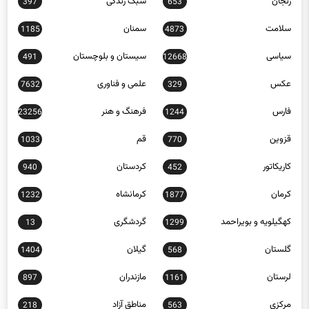
زنجان
سبک زندگی
397
653
سلامت
سمنان
1185
4873
سیاسی
سیستان و بلوچستان
491
12668
عکس
علمی و فناوری
7632
329
فارس
فرهنگ و هنر
23256
1244
قزوین
قم
1033
770
کاریکاتور
کردستان
940
452
کرمان
کرمانشاه
1232
1877
کهگیلویه و بویراحمد
گردشگری
13
1299
گلستان
گیلان
1404
568
لرستان
مازندران
897
1161
مرکزی
مناطق آزاد
218
563