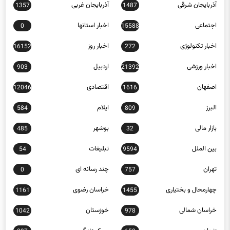
آذربایجان شرقی
آذربایجان غربی
1357
1487
اجتماعی
اخبار استانها
0
15588
اخبار تکنولوژی
اخبار روز
16152
272
اخبار ورزشی
اردبیل
903
21392
اصفهان
اقتصادی
12046
1616
البرز
ایلام
584
809
بازار مالی
بوشهر
485
32
بین الملل
تبلیغات
54
9594
تهران
چند رسانه ای
0
757
چهارمحال و بختیاری
خراسان رضوی
1161
1455
خراسان شمالی
خوزستان
1042
978