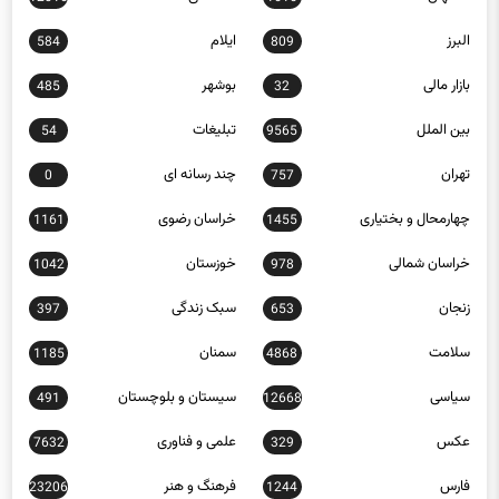
البرز
ایلام
584
809
بازار مالی
بوشهر
485
32
بین الملل
تبلیغات
54
9565
تهران
چند رسانه ای
0
757
چهارمحال و بختیاری
خراسان رضوی
1161
1455
خراسان شمالی
خوزستان
1042
978
زنجان
سبک زندگی
397
653
سلامت
سمنان
1185
4868
سیاسی
سیستان و بلوچستان
491
12668
عکس
علمی و فناوری
7632
329
فارس
فرهنگ و هنر
23206
1244