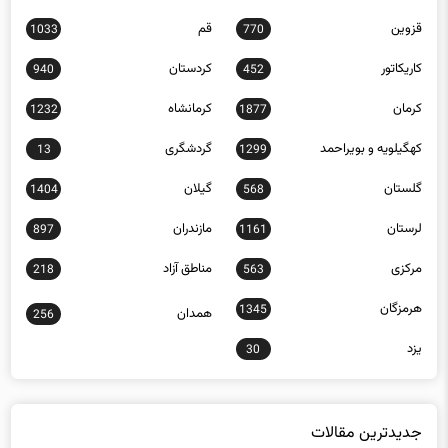
قزوین
قم
1033
770
کاریکاتور
کردستان
940
452
کرمان
کرمانشاه
1232
1877
کهگیلویه و بویراحمد
گردشگری
13
1299
گلستان
گیلان
1404
568
لرستان
مازندران
897
1161
مرکزی
مناطق آزاد
218
563
هرمزگان
1345
همدان
256
یزد
30
جدیدترین مقالات