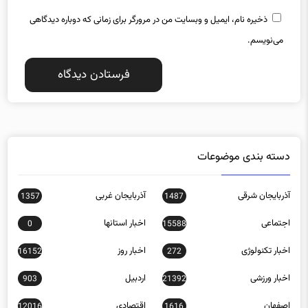
ذخیره نام، ایمیل و وبسایت من در مرورگر برای زمانی که دوباره دیدگاهی
می‌نویسم.
دسته بندی موضوعات
آذربایجان شرقی
آذربایجان غربی
1357
1487
اجتماعی
اخبار استانها
0
15588
اخبار تکنولوژی
اخبار روز
16152
272
اخبار ورزشی
اردبیل
903
21392
اصفهان
اقتصادی
12016
1616